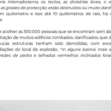
ia interna/externa, os tectos, as divisórias leves, o 
, as grades de protecção, estão destruídos ou muito danif
m quilometro e isso até 10 quilómetros de raio, há 
. 
e acolher as 300.000 pessoas que se encontram sem abri
litação de muitos edifícios tombados, danificados, que 
ucas estruturas tenham sido demolidas, com exce
diações do local da explosão, 
"
m alguns bairros mais ant
aredes de pedra e telhados vermelhos inclinados for