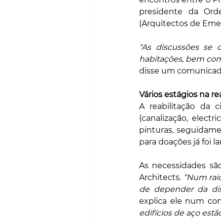
presidente da Ord
(Arquitectos de Eme
"As discussões se 
habitações, bem como
disse um comunicado
Vários estágios na re
A reabilitação da 
(canalização, electr
pinturas, seguidame
para doações já foi l
As necessidades sã
Architects. 
“Num rai
de depender da dis
explica ele num co
edifícios de aço estã