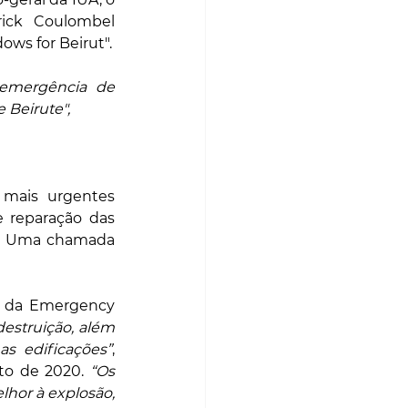
ick Coulombel 
ws for Beirut".
emergência de 
 Beirute",
 mais urgentes 
e reparação das 
s. Uma chamada 
, da Emergency 
struição, além 
s edificações”
, 
o de 2020. 
“
Os 
lhor à explosão, 