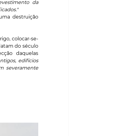
revestimento da 
icados."
uma destruição 
go, colocar-se-
datam do século 
cção daquelas 
igos, edifícios 
am severamente 