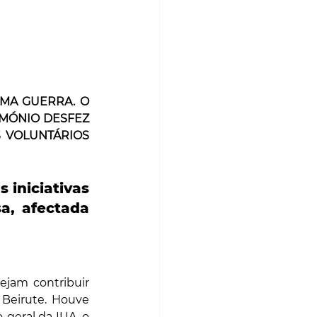
MA GUERRA. O 
ÓNIO DESFEZ 
 VOLUNTÁRIOS 
iniciativas 
a, afectada 
ejam contribuir 
Beirute. Houve 
-geral da IUA, o 