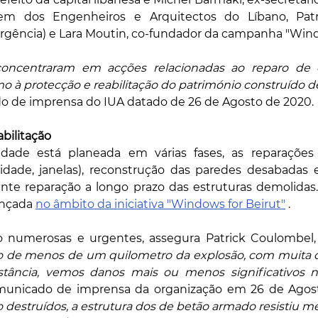
em dos Engenheiros e Arquitectos do Líbano, Patr
rgência) e Lara Moutin, co-fundador da campanha "Windo
concentraram em acções relacionadas ao reparo de 
 à protecção e reabilitação do património construído de
 de imprensa do IUA datado de 26 de Agosto de 2020.
abilitação
cidade está planeada em várias fases, as reparações
icidade, janelas), reconstrução das paredes desabadas 
nte reparação a longo prazo das estruturas demolida
ançada 
no âmbito da iniciativa "Windows for Beirut"
 . 
o numerosas e urgentes, assegura Patrick Coulombel
o de menos de um quilometro da explosão, com muita de
tância, vemos danos mais ou menos significativos na
municado de imprensa da organização em 26 de Agost
o destruídos, a estrutura dos de betão armado resistiu me