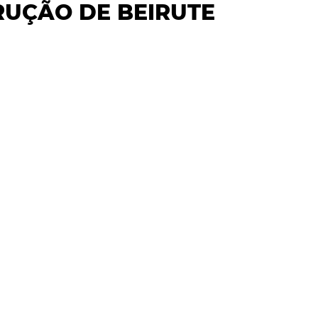
UÇÃO DE BEIRUTE
DADE
CIÊNCIA & SAÚDE
OPINIÃO & TREND
ENTREVISTAS