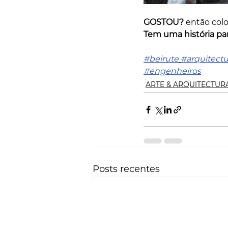
GOSTOU?
 então col
Tem uma história par
#beirute
#arquitectu
#engenheiros
ARTE & ARQUITECTUR
Posts recentes