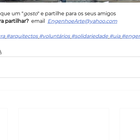
oque um "
gosto
" e partilhe para os seus amigos       
a partilhar?
  email  
EngenhoeArte@yahoo.com
ra
#arquitectos
#voluntários
#solidariedade
#uia
#engen
A