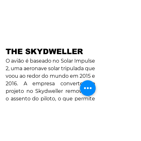
THE SKYDWELLER
O avião é baseado no Solar Impulse 
2, uma aeronave solar tripulada que 
voou ao redor do mundo em 2015 e 
2016. A empresa converteu o 
projeto no Skydweller removendo 
o assento do piloto, o que permite 
um alcance maior e mais espaço 
para cargas maiores, entre outras 
atualizações e ajustes.