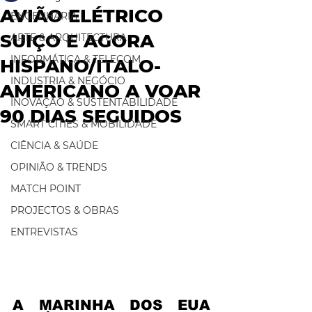
AVIÃO ELÉTRICO
ENGENHARIA
SUIÇO E AGORA
ARTE & ARQUITECTURA
INFORMÁTICA & TELECOM
HISPANO/ITALO-
INDUSTRIA & NEGÓCIO
AMERICANO A VOAR
INOVAÇÃO & SUSTENTABILIDADE
90 DIAS SEGUIDOS
SMART CITIES & MOBILIDADE
CIÊNCIA & SAÚDE
OPINIÃO & TRENDS
MATCH POINT
PROJECTOS & OBRAS
ENTREVISTAS
A MARINHA DOS EUA 