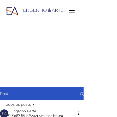
ENGENHO
&
ARTE
Post
Todos os posts
Engenho e Arte
Todos os posts
5 de ago. de 2021
6 min de leitura