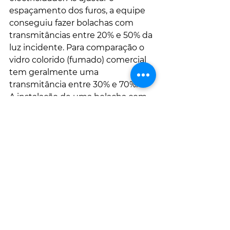
espaçamento dos furos, a equipe 
conseguiu fazer bolachas com 
transmitâncias entre 20% e 50% da 
luz incidente. Para comparação o 
vidro colorido (fumado) comercial 
tem geralmente uma 
transmitância entre 30% e 70%.
A instalação de uma bolacha com 
20% de transmitância criou um 
dispositivo com uma eficiência de 
12,2%. Isso se compara a 20% das 
melhores células comerciais, mas 
não é desprezível. Portanto, 
embora a transmitância de 20% 
seja um pouco obscura para os 
vidros das janelas de escritórios, o 
que Dr. Seo e seus colegas criaram 
é um protótipo que está a uma 