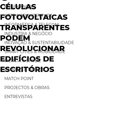
CÉLULAS
ENGENHARIA
FOTOVOLTAICAS
ARTE & ARQUITECTURA
INFORMÁTICA & TELECOM
TRANSPARENTES
INDUSTRIA & NEGÓCIO
PODEM
INOVAÇÃO & SUSTENTABILIDADE
REVOLUCIONAR
SMART CITIES & MOBILIDADE
EDIFÍCIOS DE
CIÊNCIA & SAÚDE
ESCRITÓRIOS
OPINIÃO & TRENDS
MATCH POINT
PROJECTOS & OBRAS
ENTREVISTAS