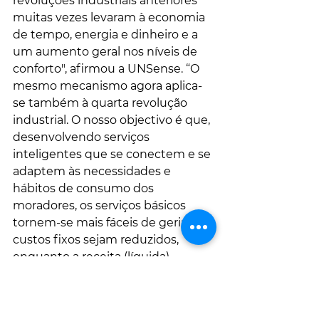
revoluções industriais anteriores 
muitas vezes levaram à economia 
de tempo, energia e dinheiro e a 
um aumento geral nos níveis de 
conforto", afirmou a UNSense. “O 
mesmo mecanismo agora aplica-
se também à quarta revolução 
industrial. O nosso objectivo é que, 
desenvolvendo serviços 
inteligentes que se conectem e se 
adaptem às necessidades e 
hábitos de consumo dos 
moradores, os serviços básicos 
tornem-se mais fáceis de gerir ​​e os 
custos fixos sejam reduzidos, 
enquanto a receita (líquida) 
aumentará. Com base na nossa 
pesquisa, fica claro que a 
tecnologia na paisagem urbana 