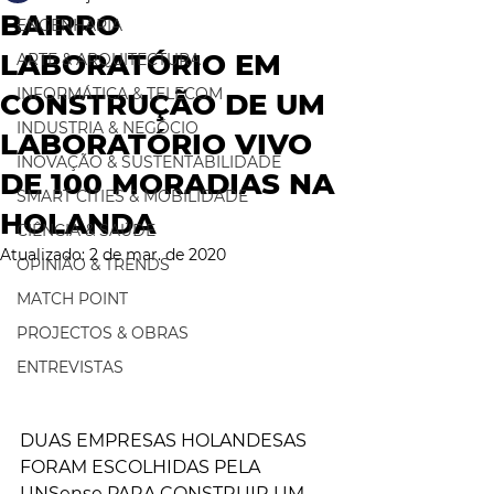
BAIRRO
ENGENHARIA
LABORATÓRIO EM
ARTE & ARQUITECTURA
INFORMÁTICA & TELECOM
CONSTRUÇÃO DE UM
INDUSTRIA & NEGÓCIO
LABORATÓRIO VIVO
INOVAÇÃO & SUSTENTABILIDADE
DE 100 MORADIAS NA
SMART CITIES & MOBILIDADE
HOLANDA
CIÊNCIA & SAÚDE
Atualizado:
2 de mar. de 2020
OPINIÃO & TRENDS
MATCH POINT
PROJECTOS & OBRAS
ENTREVISTAS
DUAS EMPRESAS HOLANDESAS 
FORAM ESCOLHIDAS PELA 
UNSense PARA CONSTRUIR UM 