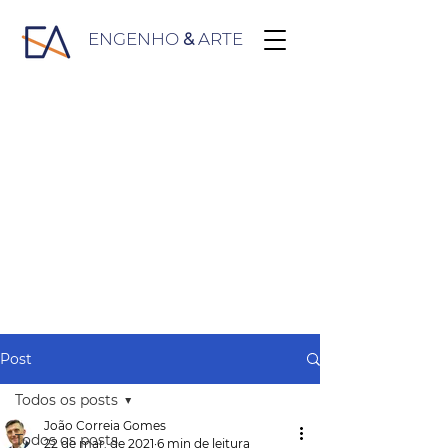
ENGENHO
&
ARTE
Post
Todos os posts
João Correia Gomes
Todos os posts
22 de mar. de 2021
6 min de leitura