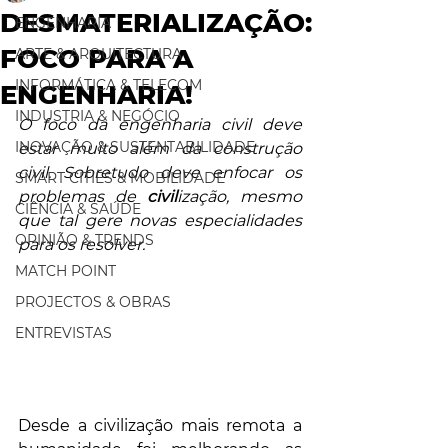
DESMATERIALIZAÇÃO:
ENGENHARIA
FOCO PARA A
ARTE & ARQUITECTURA
INFORMÁTICA & TELECOM
ENGENHARIA!
INDUSTRIA & NEGÓCIO
O foco da engenharia civil deve 
INOVAÇÃO & SUSTENTABILIDADE
estar muito além da construção 
civil. Sobretudo deve enfocar os 
SMART CITIES & MOBILIDADE
problemas de 
civil
ização, mesmo 
CIÊNCIA & SAÚDE
que tal gere novas especialidades 
OPINIÃO & TRENDS
para os resolver. 
MATCH POINT
PROJECTOS & OBRAS
ENTREVISTAS
Desde a civilização mais remota a 