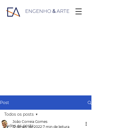
ENGENHO
&
ARTE
Post
Todos os posts
João Correia Gomes
Todos os posts
12 de set. de 2022
7 min de leitura