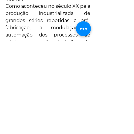
Como aconteceu no século XX pela 
produção industrializada de 
grandes séries repetidas, a pré-
fabricação, a modulação, a 
automação dos processos de 
fabrico, e muito trabalho de 
cérebro (planeamento, gestão, 
arquitetura, engenharia). Para tal 
efeito existem cada vez mais 
ferramentas úteis de gestão de 
projeto como a 
Jira®
 e o 
IPD
.
Melhor ainda, perante tantos 
edifícios antigos a requerer 
reabilitação, em vez de se 
demolirem para substituir por 
construção nova que finge ser 
reabilitado (tipo 
fachadismo
). Uma 