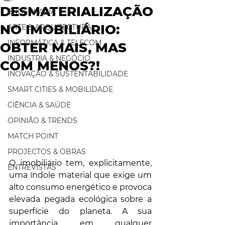
DESMATERIALIZAÇÃO
ENGENHARIA
NO IMOBILIÁRIO:
ARTE & ARQUITECTURA
INFORMÁTICA & TELECOM
OBTER MAIS, MAS
INDUSTRIA & NEGÓCIO
COM MENOS?!
INOVAÇÃO & SUSTENTABILIDADE
SMART CITIES & MOBILIDADE
CIÊNCIA & SAÚDE
OPINIÃO & TRENDS
MATCH POINT
PROJECTOS & OBRAS
O imobiliário tem, explicitamente, 
ENTREVISTAS
uma índole material que exige um 
alto consumo energético e provoca 
elevada pegada ecológica sobre a 
superfície do planeta. A sua 
importância em qualquer 