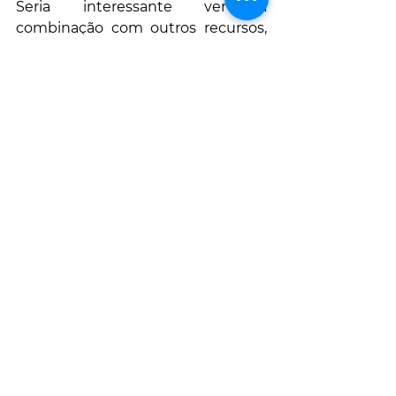
Seria interessante ver a 
combinação com outros recursos, 
como luzes LED de crescimento 
alimentadas por baterias 
(carregadas pelo PV) para estender 
a luz ao máximo, aumentar o CO2 
ao máximo, hidroponia ou rega 
gota a gota, etc. Todo o sistema 
pode ser mais eficiente do que as 
versões que não fazem pleno uso 
da luz solar natural.
A equipe de pesquisa estabeleceu 
uma startup na UCLA que visa 
aumentar a produção de células 
solares orgânicas para uso 
industrial e espera comercializar 
estufas com telhados de células 
solares orgânicas no futuro.