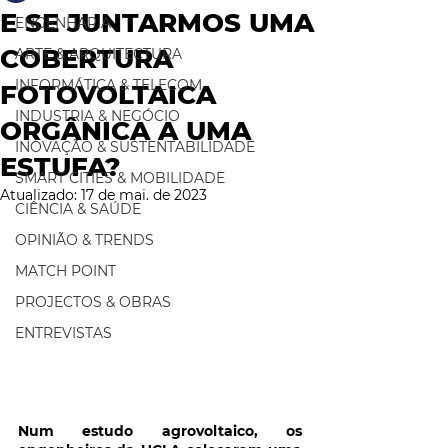
E SE JUNTARMOS UMA
ENGENHARIA
COBERTURA
ARTE & ARQUITECTURA
INFORMÁTICA & TELECOM
FOTOVOLTAICA
INDUSTRIA & NEGÓCIO
ORGÂNICA A UMA
INOVAÇÃO & SUSTENTABILIDADE
ESTUFA?
SMART CITIES & MOBILIDADE
Atualizado:
17 de mai. de 2023
CIÊNCIA & SAÚDE
OPINIÃO & TRENDS
MATCH POINT
PROJECTOS & OBRAS
ENTREVISTAS
Num estudo agrovoltaico, os 