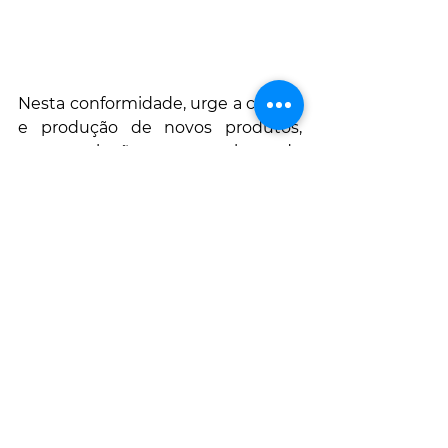
Nesta conformidade, urge a criação 
e produção de novos produtos, 
novas soluções, novas obras de 
engenharia, que promovam o 
investimento e permitam a 
integração dessas energias 
renováveis, que, com o auxílio 
crucial da hídrica, podem satisfazer 
grande parte do consumo e 
reverter a crise económica 
instalada.
#engenharia
#energiasrenovaveis
#energia
#FER
#hidrica
#eolica
#fotovoltaica
#termica