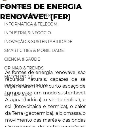
FONTES DE ENERGIA
ENGENHARIA
RENOVÁVEL (FER)
ARTE & ARQUITECTURA
INFORMÁTICA & TELECOM
INDUSTRIA & NEGÓCIO
INOVAÇÃO & SUSTENTABILIDADE
SMART CITIES & MOBILIDADE
CIÊNCIA & SAÚDE
OPINIÃO & TRENDS
As fontes de energia renovável são 
MATCH POINT
recursos naturais, capazes de se 
PROJECTOS & OBRAS
regenerarem num curto espaço de 
tempo e de um modo sustentável. 
ENTREVISTAS
A água (hídrica), o vento (eólica), o 
sol (fotovoltaica e térmica), o calor 
da Terra (geotérmica), a biomassa, o 
movimento das marés e das ondas 
são exemplos de fontes renováveis 