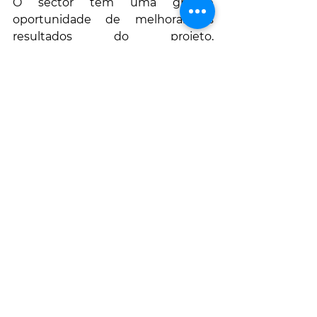
O sector tem uma grande 
oportunidade de melhorar os 
resultados do projeto, 
aproveitando estas novas 
capacidades. 
Em vez de voltar ao modo 
tradicional dos "Apontadores", 
temos a oportunidade de usar este 
impulso para fazer o  nosso sector a 
avançar.
Joaquim Nogueira de Almeida
Joaquim.N.Almeida@gmail.com
Mais sobre o Autor ( Linkedin )
ARTIGOS DO MESMO AUTOR:
A IMPORTÂNCIA DO 
PENSAMENTO CIENTIFICO
A ENGENHAR
IA NO TURISMO NA 