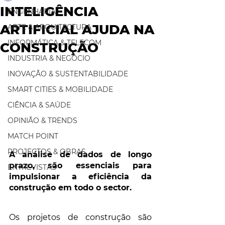
INTELIGÊNCIA
ENGENHARIA
ARTIFICIAL AJUDA NA
ARTE & ARQUITECTURA
INFORMÁTICA & TELECOM
CONSTRUÇÃO
INDUSTRIA & NEGÓCIO
INOVAÇÃO & SUSTENTABILIDADE
SMART CITIES & MOBILIDADE
CIÊNCIA & SAÚDE
OPINIÃO & TRENDS
MATCH POINT
PROJECTOS & OBRAS
A análise de dados de longo 
prazo, são essenciais para 
ENTREVISTAS
impulsionar a eficiência da 
construção em todo o sector.
Os projetos de construção são 