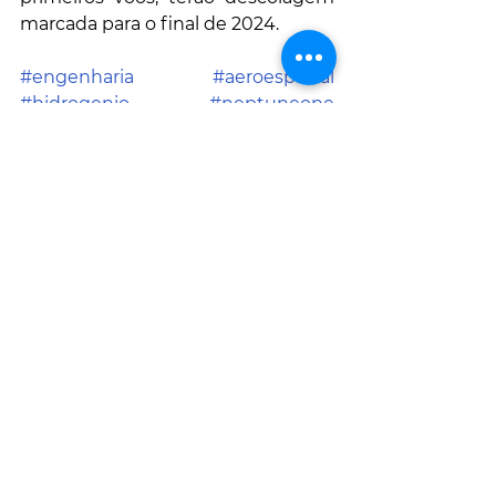
marcada para o final de 2024.
#engenharia
#aeroespacial
#hidrogenio
#neptuneone
#spacex
#virgingalatic
GOSTOU?
 então coloque um 
"
gosto
" e partilhe para os seus 
amigos 
Tem uma história para partilhar?
email  
EngenhoeArte@yahoo.com
SMART CITIES & MOBILIDADE