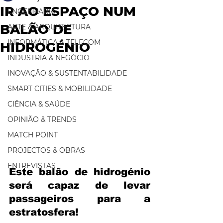
IR AO ESPAÇO NUM
ENGENHARIA
BALÃO DE
ARTE & ARQUITECTURA
INFORMÁTICA & TELECOM
HIDROGÉNIO
INDUSTRIA & NEGÓCIO
INOVAÇÃO & SUSTENTABILIDADE
SMART CITIES & MOBILIDADE
CIÊNCIA & SAÚDE
OPINIÃO & TRENDS
MATCH POINT
PROJECTOS & OBRAS
ENTREVISTAS
Este balão de hidrogénio 
será capaz de levar 
passageiros para a 
estratosfera!