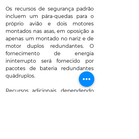
Os recursos de segurança padrão 
incluem um pára-quedas para o 
próprio avião e dois motores 
montados nas asas, em oposição a 
apenas um montado no nariz e de 
motor duplos redundantes. O 
fornecimento de energia 
ininterrupto será fornecido por 
pacotes de bateria redundantes 
quádruplos.
Recursos adicionais, dependendo 
do desenvolvimento e da 
certificação, podem incluir células 
solares de energia suplementar, 
um sistema de pouso automático 
de emergência, prevenção de 
terreno e uma opção de moto 