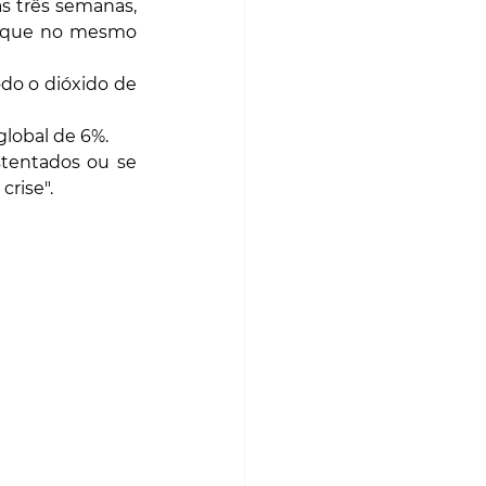
s três semanas, 
s que no mesmo 
do o dióxido de 
lobal de 6%.
stentados ou se 
rise".