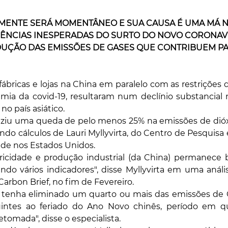
LMENTE SERÁ MOMENTÂNEO E SUA CAUSA É UMA MÁ NO
NCIAS INESPERADAS DO SURTO DO NOVO CORONAVÍR
EDUÇÃO DAS EMISSÕES DE GASES QUE CONTRIBUEM P
bricas e lojas na China em paralelo com as restrições d
emia da covid-19, resultaram num declínio substancial
no país asiático.
ziu uma queda de pelo menos 25% na emissões de dióx
ndo cálculos de Lauri Myllyvirta, do Centro de Pesquisa 
ede nos Estados Unidos.
tricidade e produção industrial (da China) permanece 
ndo vários indicadores", disse Myllyvirta em uma análi
Carbon Brief, no fim de Fevereiro.
o tenha eliminado um quarto ou mais das emissões de C
ntes ao feriado do Ano Novo chinês, período em que
tomada", disse o especialista.