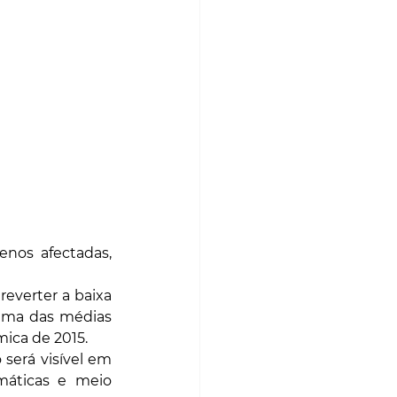
nos afectadas, 
verter a baixa 
ima das médias 
mica de 2015.
erá visível em 
máticas e meio 