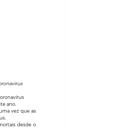
oronavírus
coronavírus
te ano.
 uma vez que as 
us.
ortais desde o 