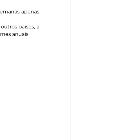
semanas apenas 
utros países, a 
umes anuais.