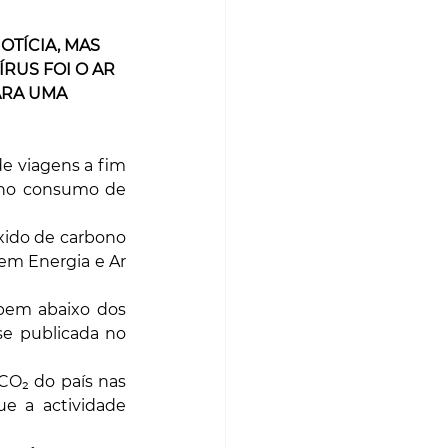
TÍCIA, MAS 
US FOI O AR 
ARA UMA 
e viagens a fim 
 no consumo de 
ido de carbono 
em Energia e Ar 
bem abaixo dos 
se publicada no 
O₂ do país nas 
 a actividade 