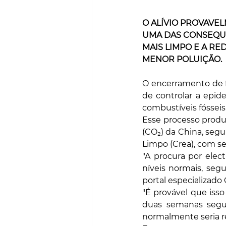
O ALÍVIO PROVAVE
UMA DAS CONSEQUÊ
MAIS LIMPO E A R
MENOR POLUIÇÃO.
O encerramento de fá
de controlar a epid
combustíveis fósseis 
Esse processo produ
(CO₂) da China, segu
Limpo (Crea), com s
"A procura por elec
níveis normais, segu
portal especializado 
"É provável que iss
duas semanas segui
normalmente seria re