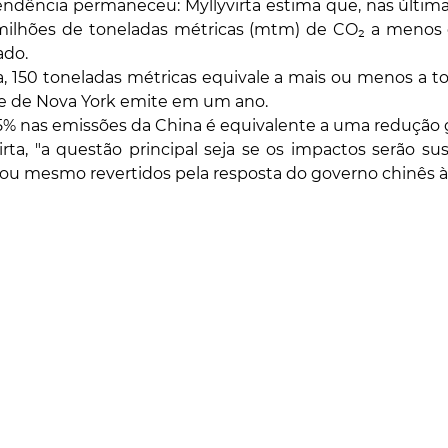
endência permaneceu: Myllyvirta estima que, nas última
 milhões de toneladas métricas (mtm) de CO₂ a meno
ado.
a, 150 toneladas métricas equivale a mais ou menos a to
e de Nova York emite em um ano.
% nas emissões da China é equivalente a uma redução g
rta, "a questão principal seja se os impactos serão su
ou mesmo revertidos pela resposta do governo chinês à c