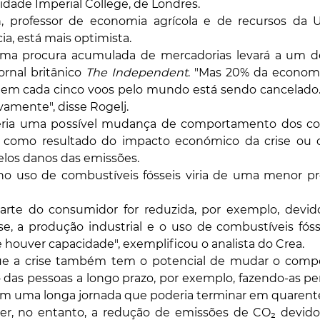
dade Imperial College, de Londres.
 professor de economia agrícola e de recursos da U
a, está mais optimista.
uma procura acumulada de mercadorias levará a um de
ornal britânico 
The Independent
. "Mas 20% da economi
em cada cinco voos pelo mundo está sendo cancelado. E
amente", disse Rogelj.
seria uma possível mudança de comportamento dos co
 como resultado do impacto económico da crise ou 
elos danos das emissões.
o uso de combustíveis fósseis viria de uma menor proc
arte do consumidor for reduzida, por exemplo, devido 
se, a produção industrial e o uso de combustíveis fós
houver capacidade", exemplificou o analista do Crea.
ue a crise também tem o potencial de mudar o compo
das pessoas a longo prazo, por exemplo, fazendo-as pen
m uma longa jornada que poderia terminar em quarent
er, no entanto, a redução de emissões de CO₂ devido 