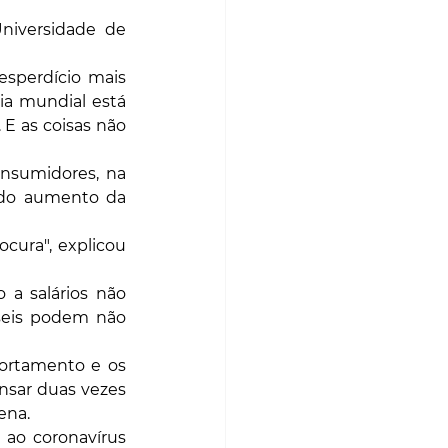
niversidade de 
sperdício mais 
a mundial está 
 as coisas não 
nsumidores, na 
do aumento da 
ura", explicou 
a salários não 
seis podem não 
rtamento e os 
sar duas vezes 
ena.
ao coronavírus 