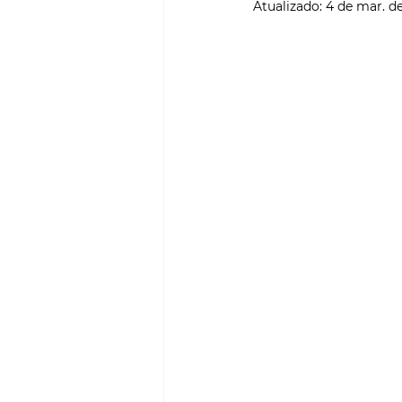
Atualizado:
4 de mar. d
SMART CITIES & MOBILI
PROJECTOS & OBRAS