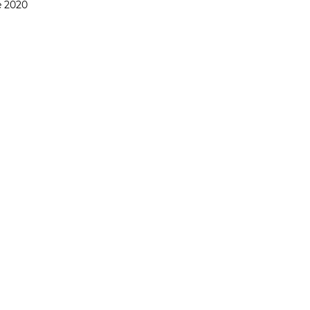
e 2020
DADE
CIÊNCIA & SAÚDE
OPINIÃO & TREND
ENTREVISTAS