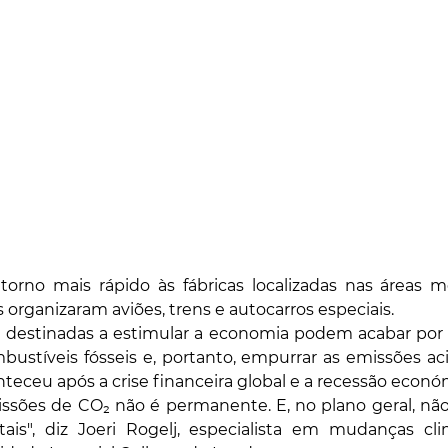
torno mais rápido às fábricas localizadas nas áreas me
 organizaram aviões, trens e autocarros especiais.
 destinadas a estimular a economia podem acabar por re
stíveis fósseis e, portanto, empurrar as emissões ac
nteceu após a crise financeira global e a recessão econó
sões de CO₂ não é permanente. E, no plano geral, não s
ais", diz Joeri Rogelj, especialista em mudanças cli