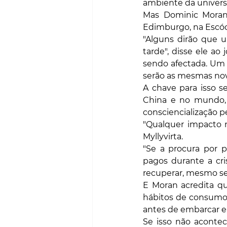
ambiente da universi
Mas Dominic Moran,
Edimburgo, na Escóci
"Alguns dirão que 
tarde", disse ele ao j
sendo afectada. Um 
serão as mesmas nov
A chave para isso 
China e no mundo,
consciencialização p
"Qualquer impacto n
Myllyvirta.
"Se a procura por p
pagos durante a cri
recuperar, mesmo se 
E Moran acredita q
hábitos de consumo 
antes de embarcar e
Se isso não acontec