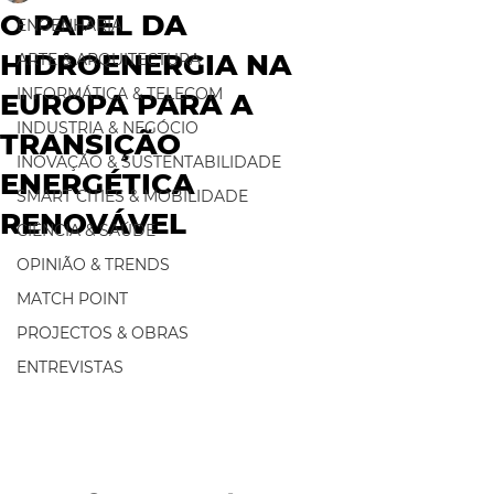
O PAPEL DA
ENGENHARIA
HIDROENERGIA NA
ARTE & ARQUITECTURA
INFORMÁTICA & TELECOM
EUROPA PARA A
INDUSTRIA & NEGÓCIO
TRANSIÇÃO
INOVAÇÃO & SUSTENTABILIDADE
ENERGÉTICA
SMART CITIES & MOBILIDADE
RENOVÁVEL
CIÊNCIA & SAÚDE
OPINIÃO & TRENDS
MATCH POINT
PROJECTOS & OBRAS
ENTREVISTAS