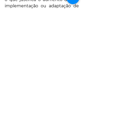
implementação ou adaptação de 
centrais existentes em cascata, 
para sistemas reversíveis. Utiliza 
fontes de energia renovável, 
permite flexibilidade no uso da 
energia disponível, evita ocorrência 
de interrupções de energia, 
permite maior uniformização dos 
consumos, evitando que se 
atinjam níveis extremos de 
volatilidade no preço energético.
#agua
#barragem
#energia
#solar
#eletrica
#termica
#eolica
#edp
#china
#brasil
#portugal
#hidroeletrica
#bombagem
#energiarenovavel
#caudal
#emissoeszero
#psh