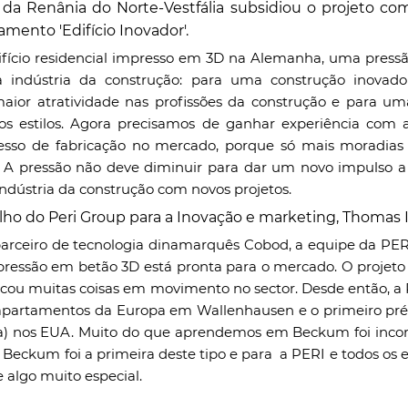
 da Renânia do Norte-Vestfália subsidiou o projeto com
mento 'Edifício Inovador'.
fício residencial impresso em 3D na Alemanha, uma pressão 
 indústria da construção: para uma construção inovado
maior atratividade nas profissões da construção e para uma
 estilos. Agora precisamos de ganhar experiência com a
cesso de fabricação no mercado, porque só mais moradias
s. A pressão não deve diminuir para dar um novo impulso a 
ndústria da construção com novos projetos.
o do Peri Group para a Inovação e marketing, Thomas I
pressão em betão 3D está pronta para o mercado. O projet
ou muitas coisas em movimento no sector. Desde então, a 
apartamentos da Europa em Wallenhausen e o primeiro prédi
) nos EUA. Muito do que aprendemos em Beckum foi incor
 Beckum foi a primeira deste tipo e para  a PERI e todos os en
 algo muito especial.