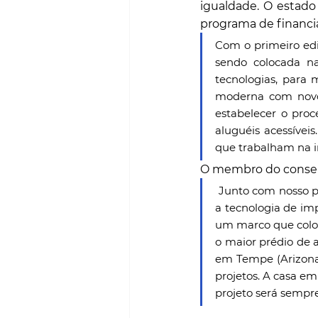
igualdade. O estado
programa de financia
Com o primeiro edi
sendo colocada na
tecnologias, para 
moderna com novos
estabelecer o pro
aluguéis acessívei
que trabalham na i
O membro do conselh
 Junto com nosso parceiro de tecnologia dinamarquês Cobod, a equipe da PERI mostrou que 
a tecnologia de im
um marco que coloc
o maior prédio de 
em Tempe (Arizona
projetos. A casa em
projeto será sempre