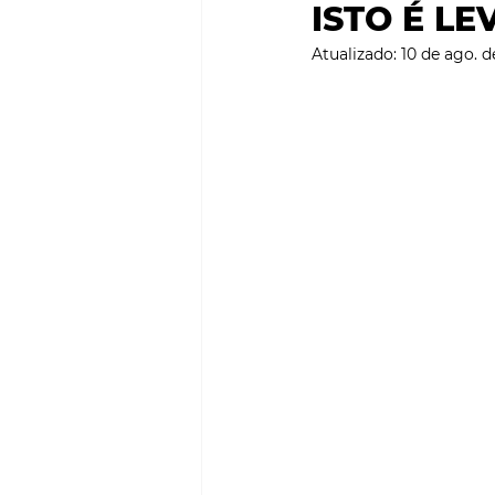
ISTO É LE
SMART CITIES & MOBILI
Atualizado:
10 de ago. d
PROJECTOS & OBRAS