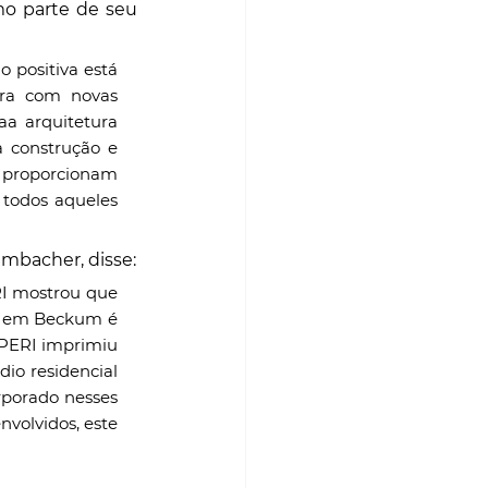
o parte de seu 
positiva está 
ra com novas 
a arquitetura 
 construção e 
 proporcionam 
todos aqueles 
mbacher, disse:
o em Beckum é 
PERI imprimiu 
o residencial 
porado nesses 
volvidos, este 