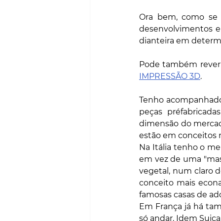
Ora bem, como se 
desenvolvimentos em
dianteira em determi
Pode também rever 
IMPRESSÃO 3D
.
Tenho acompanhado a
peças préfabricad
dimensão do mercado
estão em conceitos m
Na Itália tenho o me
em vez de uma "mass
vegetal, num claro 
conceito mais econa
famosas casas de ad
Em França já há ta
só andar. Idem Suiça