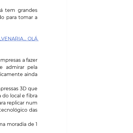
á tem grandes 
o para tomar a 
VENARIA... OLÁ 
presas a fazer 
 admirar pela 
icamente ainda 
mpressas 3D que 
o local e fibra 
a replicar num 
ecnológico das 
a moradia de 1 