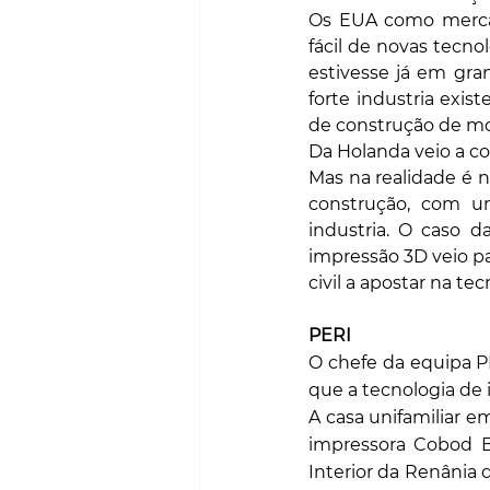
Os EUA como merca
fácil de novas tecno
estivesse já em gra
forte industria exi
de construção de mo
Da Holanda veio a c
Mas na realidade é 
construção, com u
industria. O caso 
impressão 3D veio pa
civil a apostar na tec
PERI
O chefe da equipa P
que a tecnologia de
A casa unifamiliar 
impressora Cobod BO
Interior da Renânia 