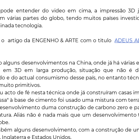
pode entender do video em cima, a impressão 3D j
 várias partes do globo, tendo muitos países investid
nada tecnologia. 
o  artigo da ENGENHO & ARTE com o titulo  
ADEUS AL
lguns desenvolvimentos na China, onde já há várias em
as em 3D em larga produção, situação que não é de
 e do actual consumismo desse país, no entanto técn
uito primitivos. 
u acto de fé nesta técnica onde já construíram casas i
a" à base de cimento foi usado uma mistura com terra d
desenvolvimento duma construção de carbono zero e par
tura. Aliás não é nada mais que um desenvolvimento t
obe.
mbém alguns desenvolvimento, com a construção de um
, Inglaterra e Estados Unidos.