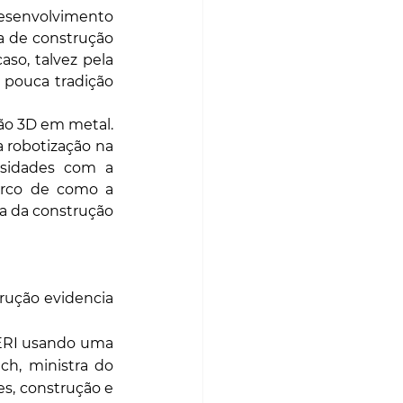
senvolvimento 
a de construção 
o, talvez pela 
 pouca tradição 
ão 3D em metal.
 robotização na 
sidades com a 
arco de como a 
a da construção 
rução evidencia 
ERI usando uma 
h, ministra do 
s, construção e 