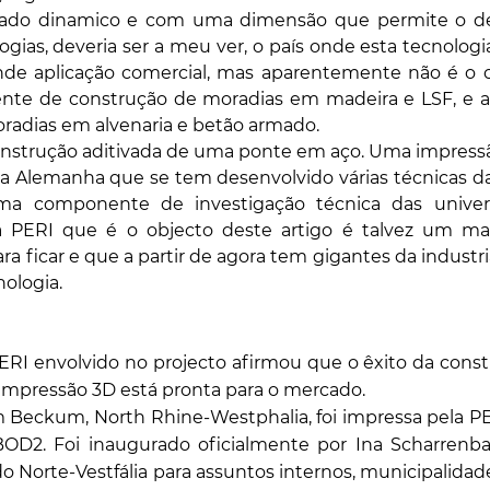
do dinamico e com uma dimensão que permite o de
logias, deveria ser a meu ver, o país onde esta tecnologi
nde aplicação comercial, mas aparentemente não é o cas
stente de construção de moradias em madeira e LSF, e a
radias em alvenaria e betão armado.
onstrução aditivada de uma ponte em aço. Uma impress
na Alemanha que se tem desenvolvido várias técnicas da
ma componente de investigação técnica das univer
da PERI que é o objecto deste artigo é talvez um m
ra ficar e que a partir de agora tem gigantes da industri
nologia.
ERI envolvido no projecto afirmou que o êxito da const
 impressão 3D está pronta para o mercado.
em Beckum, North Rhine-Westphalia, foi impressa pela P
D2. Foi inaugurado oficialmente por Ina Scharrenbac
do Norte-Vestfália para assuntos internos, municipalidade