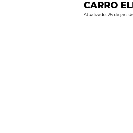
CARRO EL
SMART CITIES & MOBILI
Atualizado:
26 de jan. d
PROJECTOS & OBRAS