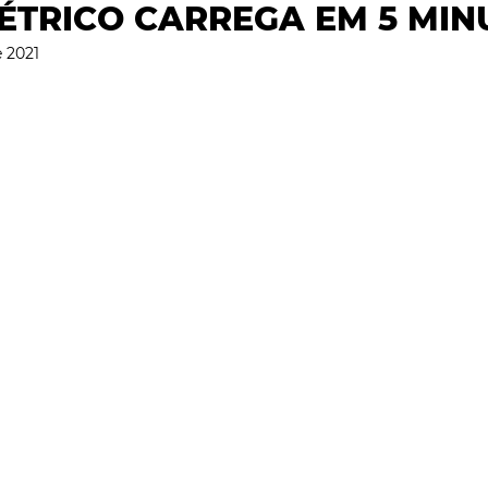
ÉTRICO CARREGA EM 5 MIN
DADE
CIÊNCIA & SAÚDE
OPINIÃO & TREND
e 2021
ENTREVISTAS