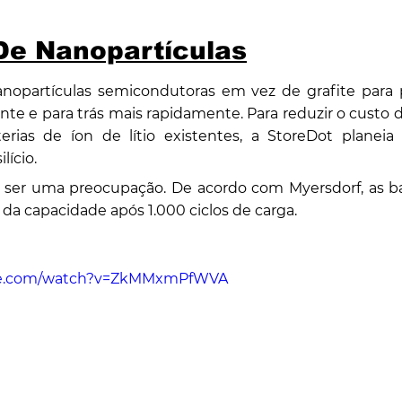
De Nanopartículas
nopartículas semicondutoras em vez de grafite para p
nte e para trás mais rapidamente. Para reduzir o custo d
terias de íon de lítio existentes, a StoreDot planeia 
lício.
 ser uma preocupação. De acordo com Myersdorf, as b
da capacidade após 1.000 ciclos de carga.
ube.com/watch?v=ZkMMxmPfWVA