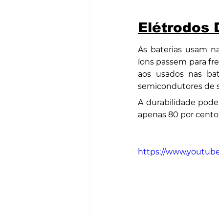
Elétrodos 
As baterias usam na
íons passem para fre
aos usados ​​nas ba
semicondutores de si
A durabilidade pode
apenas 80 por cento 
https://www.yout