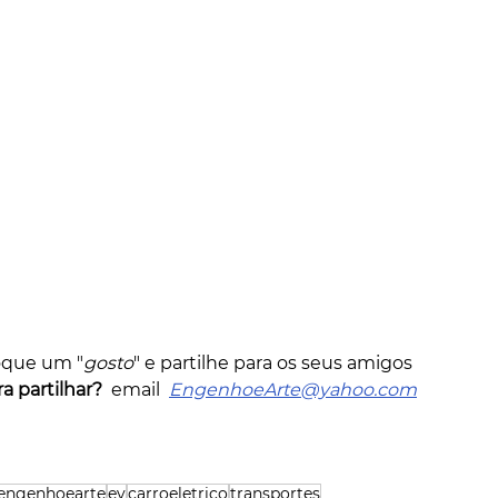
oque um "
gosto
" e partilhe para os seus amigos         
a partilhar?
  email  
EngenhoeArte@yahoo.com
engenhoearte
ev
carroeletrico
transportes