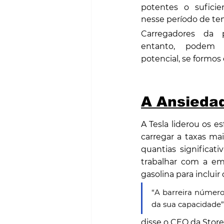
potentes o suficien
nesse período de te
Carregadores da p
entanto, podem 
potencial, se formos
A Ansieda
A Tesla liderou os e
carregar a taxas ma
quantias significat
trabalhar com a emp
gasolina para inclui
“A barreira número 
da sua capacidade”
disse o CEO da StoreD