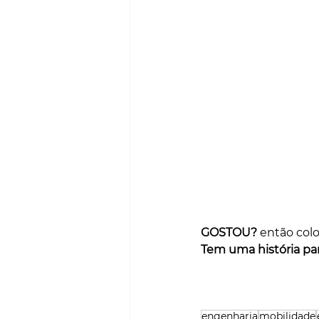
GOSTOU?
 então col
Tem uma história par
engenharia
mobilidade