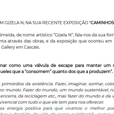
 GIZELA N, NA SUA RECENTE EXPOSIÇÃO "
CAMINHOS 
meida, de nome artístico “Gizela N”, fala-nos da sua form
onta através das obras, e da exposição que ocorreu em 
t Gallery em Cascais.
onar como uma válvula de escape para manter um mai
queles que a “consomem” quanto dos que a produzem”.
primórdios da existência. Fazer, imaginar, sonhar, coloc
 no mundo. Fazer do mundo, um mundo sustentável, não
ncerra, da reciclagem etc., mas fazer do mundo e da 
vivencial com tudo o que ele tem para nos oferecer.
a energia positiva para que vivamos o melhor poss