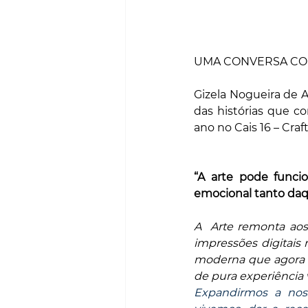
UMA CONVERSA COM
Gizela Nogueira de Al
das histórias que c
ano no Cais 16 – Craf
“A arte pode funci
emocional tanto da
A  Arte remonta aos 
impressões digitais
moderna que agora e
de pura experiência 
Expandirmos a noss