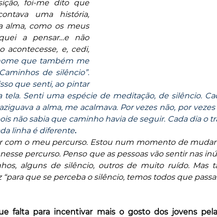
ção, foi-me dito que 
contava uma história, 
a alma, como os meus 
quei a pensar…e não 
 acontecesse, e, cedi, 
nome que também me 
Caminhos de silêncio”. 
so que senti, ao pintar 
a tela. Senti uma espécie de meditação, de silêncio. Ca
iguava a alma, me acalmava. Por vezes não, por vezes t
ois não sabia que caminho havia de seguir. Cada dia o tr
ada linha é diferente
.
ver com o meu percurso. Estou num momento de mudanç
 nesse percurso. Penso que as pessoas vão sentir nas inúm
hos, alguns de silêncio, outros de muito ruído. Mas 
z “para que se perceba o silêncio, temos todos que passar
e falta para incentivar mais o gosto dos jovens pela