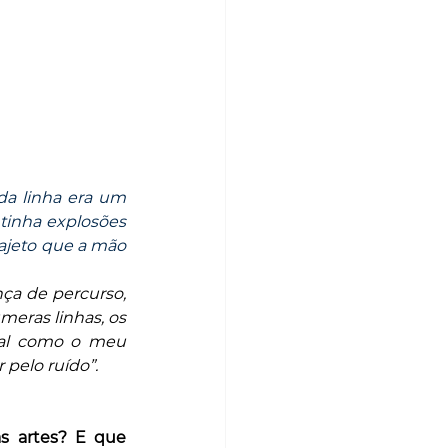
da linha era um 
inha explosões 
ajeto que a mão 
a de percurso, 
eras linhas, os 
tal como o meu 
 pelo ruído”.
s artes? E que 