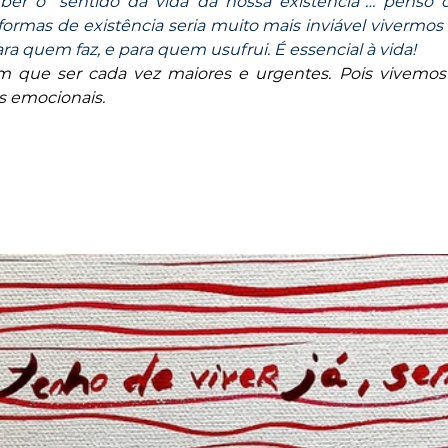
ber o “sentido da vida da nossa existência”… penso 
formas de existência seria muito mais inviável vivermos 
ara quem faz, e para quem usufrui. É essencial à vida!
êm que ser cada vez maiores e urgentes. Pois vivemo
s emocionais.