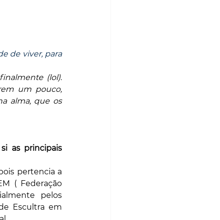
 de viver, para 
nalmente (lol). 
rem um pouco, 
a alma, que os 
i as principais 
ois pertencia a 
M ( Federação 
ialmente pelos 
de Escultra em 
l.