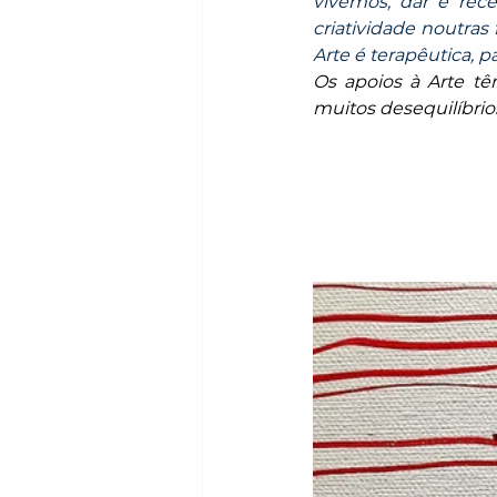
vivemos, dar e rece
criatividade noutras 
Arte é terapêutica, p
Os apoios à Arte t
muitos desequilíbrio