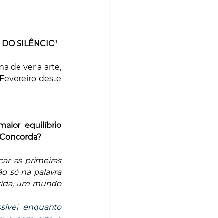
DO SILÊNCIO
"
a de ver a arte, 
Fevereiro deste 
or equilíbrio 
 Concorda?
ar as primeiras 
 só na palavra 
vida, um mundo 
ível enquanto 