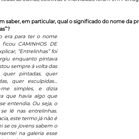
 saber, em particular, qual o significado do nome da p
as”?
o era para ter o nome 
 ficou CAMINHOS DE 
licar, “Entrelinhas” foi 
iu enquanto pintava 
stou sempre à volta das 
, quer pintadas, quer 
das, quer esculpidas… 
a-me simples, e dizia 
ava que havia algo que 
se entendia. Ou seja, o 
se lê nas entrelinhas. 
ia, este termo já não é 
i se os jovens sabem o 
entei na galeria esse 