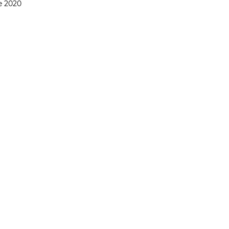
e 2020
DADE
CIÊNCIA & SAÚDE
OPINIÃO & TREND
ENTREVISTAS