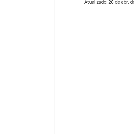
Atualizado:
26 de abr. d
SMART CITIES & MOBILI
PROJECTOS & OBRAS