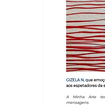
GIZELA N, q
ue emoçõ
aos espetadores da s
A Minha Arte te
mensagens.