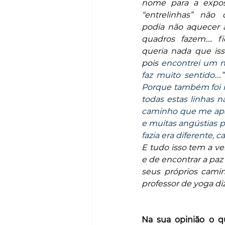
nome para a exposi
“entrelinhas” não 
podia não aquecer 
quadros fazem…. fi
queria nada que isso
pois 
encontrei um 
faz muito sentido….”
Porque também foi is
todas estas linhas n
caminho que me apaz
e muitas angústias p
fazia era diferente, c
E tudo isso tem a 
e de encontrar a paz
seus próprios camin
professor de yoga di
Na sua opinião o qu