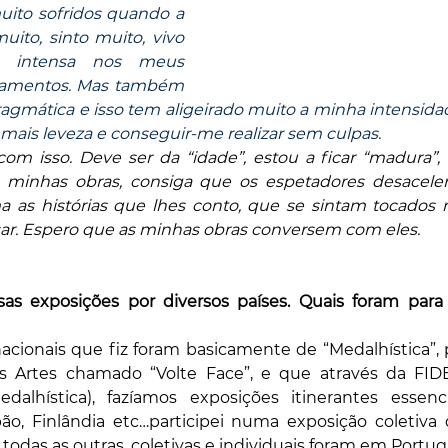
to sofridos quando a 
uito, sinto muito, vivo 
 intensa nos meus 
amentos. Mas também 
agmática e isso tem aligeirado muito a minha intensidade
mais leveza e conseguir-me realizar sem culpas.
com isso. Deve ser da “idade”, estou a ficar “madura”, fi
minhas obras, consiga que os espetadores desacele
as histórias que lhes conto, que se sintam tocados n
ar. Espero que as minhas obras conversem com eles.
sas exposições por diversos países. Quais foram para s
acionais que fiz foram basicamente de “Medalhística”, p
 Artes chamado “Volte Face”, e que através da FIDE
dalhística), fazíamos exposições itinerantes essenc
ão, Finlândia etc…participei numa exposição coletiva 
todas as outras, coletivas e individuais foram em Portuga