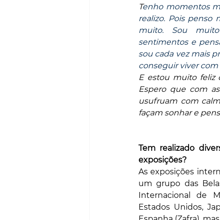
T
enho momentos mui
realizo. Pois penso m
muito. Sou muito
sentimentos e pens
sou cada vez mais pr
conseguir viver com 
E estou muito feliz 
Espero que com as 
usufruam com calma 
façam sonhar e pens
Tem realizado diver
exposições?
As exposições intern
um grupo das Belas
Internacional de Me
Estados Unidos, Jap
Espanha (Zafra), mas 