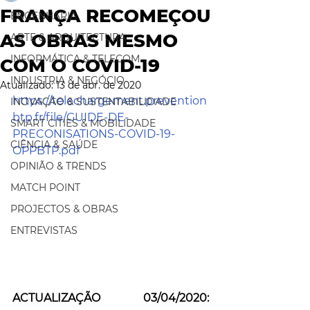
FRANÇA RECOMEÇOU
ENGENHARIA
AS OBRAS MESMO
ARTE & ARQUITECTURA
INFORMÁTICA & TELECOM
COM O COVID-19
INDUSTRIA & NEGÓCIO
Atualizado:
13 de abr. de 2020
https://telechargement.prevention
INOVAÇÃO & SUSTENTABILIDADE
btp.fr/file/GUIDE-DE-
SMART CITIES & MOBILIDADE
PRECONISATIONS-COVID-19-
CIÊNCIA & SAÚDE
OPPBTP.pdf
OPINIÃO & TRENDS
MATCH POINT
PROJECTOS & OBRAS
ENTREVISTAS
ACTUALIZAÇÃO 03/04/2020: 