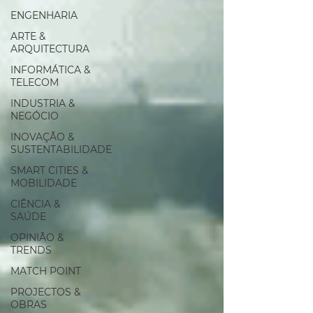
ENGENHARIA
ARTE &
ARQUITECTURA
INFORMÁTICA &
TELECOM
INDUSTRIA &
NEGÓCIO
INOVAÇÃO &
SUSTENTABILIDADE
SMART CITIES &
MOBILIDADE
CIÊNCIA &
SAÚDE
OPINIÃO &
TRENDS
MATCH POINT
PROJECTOS &
OBRAS