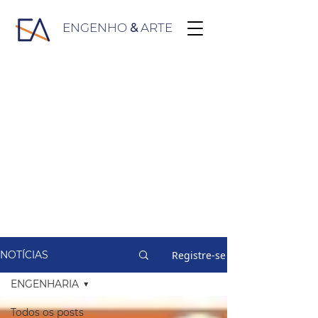
ENGENHO
&
ARTE
Registre-se
NOTÍCIAS
ENGENHARIA
Todos os posts