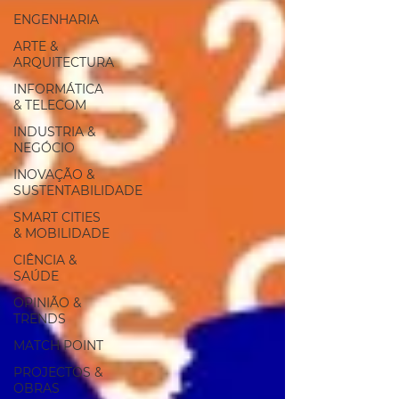
ENGENHARIA
ARTE &
ARQUITECTURA
INFORMÁTICA
& TELECOM
INDUSTRIA &
NEGÓCIO
INOVAÇÃO &
SUSTENTABILIDADE
SMART CITIES
& MOBILIDADE
CIÊNCIA &
SAÚDE
OPINIÃO &
TRENDS
MATCH POINT
PROJECTOS &
OBRAS