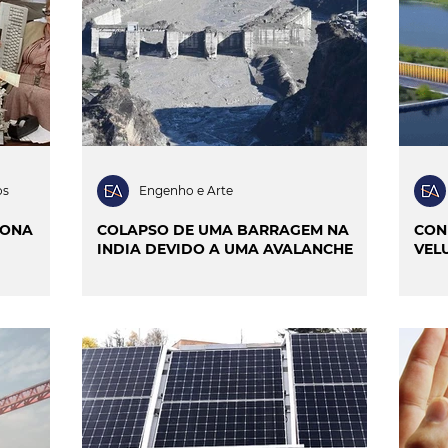
ILIDADE
SMART CITIES & MOBILIDADE
INIÃO & TRENDS
MATCH POINT
ENTREVISTAS
os
Engenho e Arte
IONA
COLAPSO DE UMA BARRAGEM NA
CON
INDIA DEVIDO A UMA AVALANCHE
VEL