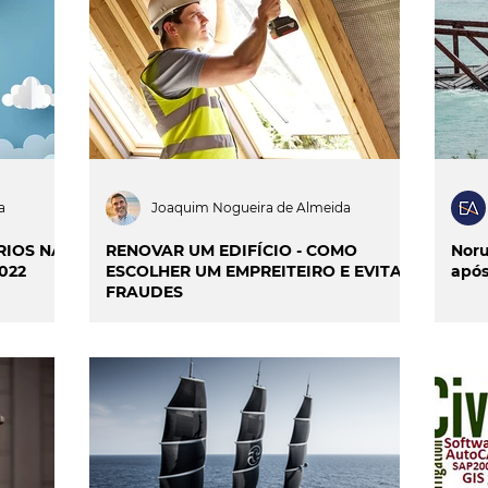
ILIDADE
SMART CITIES & MOBILIDADE
INIÃO & TRENDS
MATCH POINT
ENTREVISTAS
a
Joaquim Nogueira de Almeida
RIOS NA
RENOVAR UM EDIFÍCIO - COMO
Noru
022
ESCOLHER UM EMPREITEIRO E EVITAR
após
FRAUDES