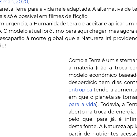
sman, 2020
). 
neta Terra para a vida nele adaptada. A alternativa de te
ais só é possível em filmes de ficção.
om urgência, a Humanidade terá de aceitar e aplicar um
. O modelo atual foi ótimo para aqui chegar, mas agora é
escaparão à morte global que a Natureza irá providenci
de!
Como a Terra é um sistema 
à matéria (não à troca com
modelo económico baseado
desperdício tem dias cont
entrópica
 tende a aumenta
em que o planeta se tornar
para a vida
). Todavia, a Te
aberto na troca de energia, 
pelo que, para já, é infin
desta fonte. A Natureza apl
partir de nutrientes acess