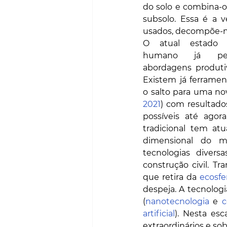
do solo e combina-o
subsolo. Essa é a v
usados, decompõe-no
O atual estado d
humano já perm
abordagens produtiv
Existem já ferrame
o salto para uma no
2021
) com resultado
possíveis até agor
tradicional tem at
dimensional do m
tecnologias divers
construção civil. Tr
que retira da 
ecosfe
despeja. A tecnolog
(
nanotecnologia
 e 
c
artificial
). Nesta esc
extraordinários e s