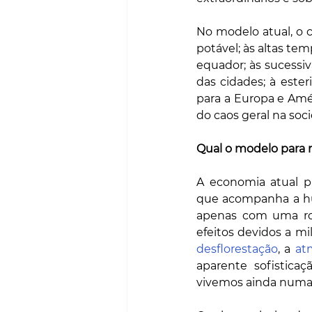
No modelo atual, o 
potável; às altas tem
equador; às sucessi
das cidades; à ester
para a Europa e Amé
do caos geral na soc
Qual o modelo para r
A economia atual p
que acompanha a hu
apenas com uma rou
efeitos devidos a mi
desflorestação
, a 
at
aparente sofistica
vivemos ainda numa e