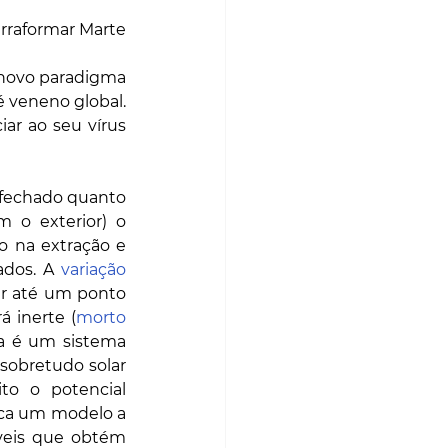
rraformar Marte 
 novo paradigma 
 veneno global. 
ar ao seu vírus 
fechado quanto 
 o exterior) o 
 na extração e 
ados. A 
variação 
r até um ponto 
á inerte (
morto 
rra é um sistema 
sobretudo solar 
ito o potencial 
ica um modelo a 
íveis que obtém 