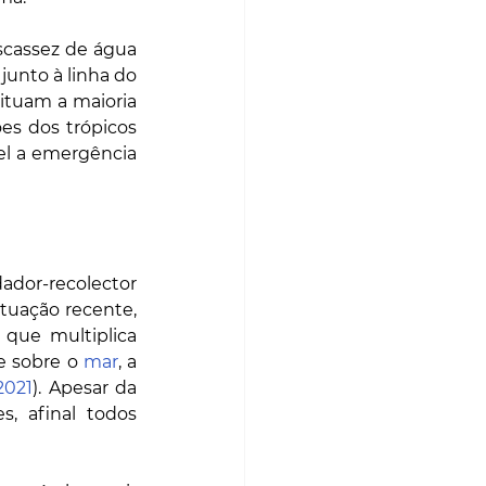
scassez de água 
junto à linha do 
ituam a maioria 
es dos trópicos 
el a emergência 
or-recolector 
uação recente, 
que multiplica 
e sobre o 
mar
, a 
2021
). Apesar da 
, afinal todos 