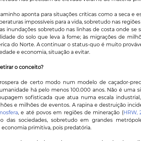
caminho aponta para situações críticas como a seca e e
peraturas impossíveis para a vida, sobretudo nas regiões 
vas inundações sobretudo nas linhas de costa onde se s
ilidade do solo que leva à fome; às migrações de milhõ
rica do Norte. A continuar o status-quo é muito prováv
iedade e economia, situação a evitar.
etirar o conceito?
rospera de certo modo num modelo de caçador-predad
manidade há pelo menos 100.000 anos. Não é uma sit
pagem sofisticada que atua numa escala industrial, 
lhões e milhões de eventos. A rapina e destruição incid
mosfera
, e até povos em regiões de mineração (
HRW, 
ção das sociedades, sobretudo em grandes metrópoles
conomia primitiva, pois predatória.