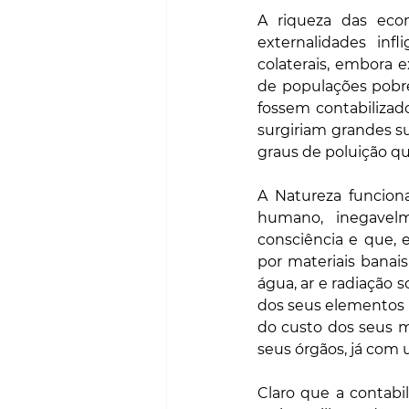
A riqueza das eco
externalidades inf
colaterais, embora 
de populações pobre
fossem contabilizad
surgiriam grandes su
graus de poluição q
A Natureza funcio
humano, inegavelm
consciência e que, 
por materiais banais
água, ar e radiação 
dos seus elementos 
do custo dos seus m
seus órgãos, já com
Claro que a contabi