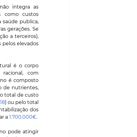
ão integra as 
s como custos 
saúde publica, 
s gerações. Se 
o a terceiros), 
 pelos elevados 
ral é o corpo 
racional, com 
ano é composto 
 de nutrientes, 
 total de custo 
18
) ou pelo total 
ntabilização dos 
r a 
1.700.000€
. 
o pode atingir 