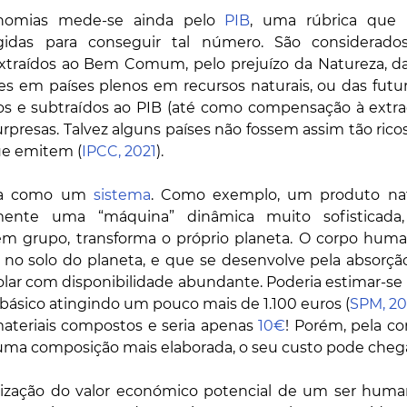
nomias mede-se ainda pelo 
PIB
, uma rúbrica que n
ligidas para conseguir tal número. São considerado
extraídos ao Bem Comum, pelo prejuízo da Natureza, da 
s em países plenos em recursos naturais, ou das futura
os e subtraídos ao PIB (até como compensação à extraçã
rpresas. Talvez alguns países não fossem assim tão ricos
ue emitem (
IPCC, 2021
).
na como um 
sistema
. Como exemplo, um produto natu
ente uma “máquina” dinâmica muito sofisticada, 
em grupo, transforma o próprio planeta. O corpo hum
 no solo do planeta, e que se desenvolve pela absorção
solar com disponibilidade abundante. Poderia estimar-se o
básico atingindo um pouco mais de 1.100 euros (
SPM, 20
ateriais compostos e seria apenas 
10€
! Porém, pela co
 uma composição mais elaborada, o seu custo pode chega
lização do valor económico potencial de um ser human