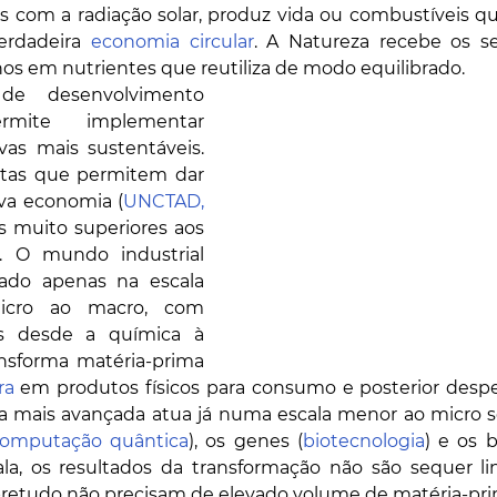
s com a radiação solar, produz vida ou combustíveis q
erdadeira 
economia circular
. A Natureza recebe os se
s em nutrientes que reutiliza de modo equilibrado. 
e desenvolvimento 
ite implementar 
as mais sustentáveis. 
ntas que permitem dar 
va economia (
UNCTAD, 
s muito superiores aos 
a. O mundo industrial 
uado apenas na escala 
icro ao macro, com 
as desde a química à 
ansforma matéria-prima 
ra
 em produtos físicos para consumo e posterior despe
ia mais avançada atua já numa escala menor ao micro s
omputação quântica
), os genes (
biotecnologia
) e os b
ala, os resultados da transformação não são sequer li
obretudo não precisam de elevado volume de matéria-pri