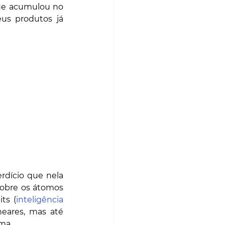
ue acumulou no 
us produtos já 
rdício que nela 
obre os átomos 
its (
inteligência 
neares, mas até 
ma. 