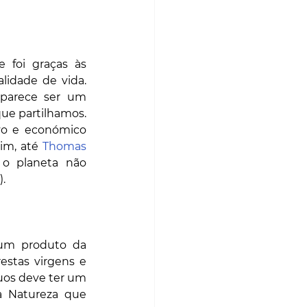
 foi graças às 
idade de vida. 
parece ser um 
ue partilhamos. 
vo e económico 
im, até 
Thomas 
o planeta não 
). 
um produto da 
stas virgens e 
uos deve ter um 
a Natureza que 