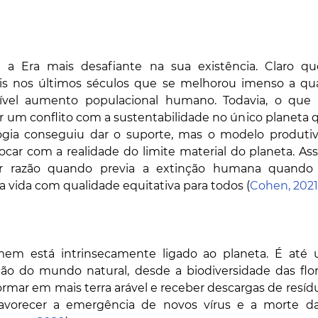
a Era mais desafiante na sua existência. Claro que
ais nos últimos séculos que se melhorou imenso a qual
rível aumento populacional humano. Todavia, o que 
 um conflito com a sustentabilidade no único planeta q
logia conseguiu dar o suporte, mas o modelo produti
ocar com a realidade do limite material do planeta. Ass
er razão quando previa a extinção humana quando 
a vida com qualidade equitativa para todos (
Cohen, 2021
em está intrinsecamente ligado ao planeta. É até 
ção do mundo natural, desde a biodiversidade das flore
ormar em mais terra arável e receber descargas de resíd
 favorecer a emergência de novos vírus e a morte d