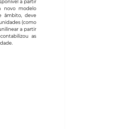
onível a partir 
m novo modelo 
 âmbito, deve 
 unidades (como 
linear a partir 
da extração da matéria até ao desperdício que se acumula. E nunca contabilizou as 
edade.