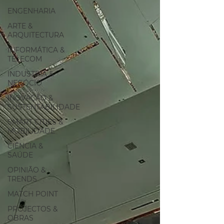
ENGENHARIA
ARTE &
ARQUITECTURA
INFORMÁTICA &
TELECOM
INDUSTRIA &
NEGÓCIO
INOVAÇÃO &
SUSTENTABILIDADE
SMART CITIES &
MOBILIDADE
CIÊNCIA &
SAÚDE
OPINIÃO &
TRENDS
MATCH POINT
PROJECTOS &
OBRAS