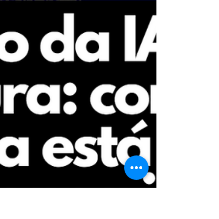
Nuno Silva
INTELIGÊNCIA ARTIFICIAL NA
ARQUITETURA: PROJETANDO O FUTURO