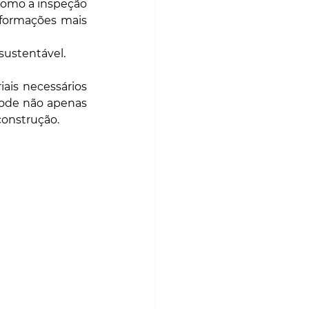
como a inspeção 
nformações mais 
sustentável. 
is necessários 
pode não apenas 
construção.