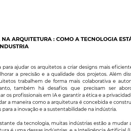
A NA ARQUITETURA : COMO A TECNOLOGIA ESTÁ
INDUSTRIA
 para ajudar os arquitetos a criar designs mais eficient
horar a precisão e a qualidade dos projetos. Além diss
itetos trabalhem de forma mais colaborativa e autom
ntanto, também há desafios que precisam ser abor
r os profissionais em IA e garantir a ética e a privacida
udar a maneira como a arquitetura é concebida e constru
para a inovação e a sustentabilidade na indústria.
tante da tecnologia, muitas indústrias estão a mudar 
ura é uma dessas indústrias, e a Inteligência Artificial (I