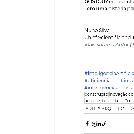
GOSTOU?
 então col
Tem uma história par
Nuno Silva
Chief Scientific and
Mais sobre o Autor ( 
#InteligenciaArtificia
#eficiência
#ino
#inteligênciaartificia
construção
inovação
co
arquitectura
inteligênci
ARTE & ARQUITECTUR