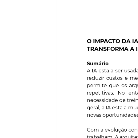
O IMPACTO DA I
TRANSFORMA A 
Sumário
A IA está a ser usada
reduzir custos e mel
permite que os arqu
repetitivas. No e
necessidade de treina
geral, a IA está a m
novas oportunidades 
Com a evolução cons
trabalham. A arquitet