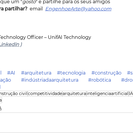
oque um "
gosto
" e partilhe para os seus amigos          
a partilhar?
  email  
EngenhoeArte@yahoo.com
 Technology Officer – UnifAI Technology
Linkedin )
l
#AI
#arquitetura
#tecnologia
#construção
#s
vação
#indústriadaarquitetura
#robótica
#dro
l
nstrução civil
competitividade
arquitetura
inteligenciaartificial
IA
a
A