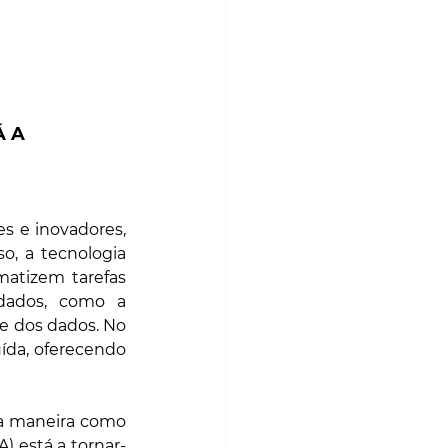
 A 
es e inovadores, 
o, a tecnologia 
atizem tarefas 
dados, como a 
de dos dados. No 
ída, oferecendo 
a maneira como 
A) está a tornar-