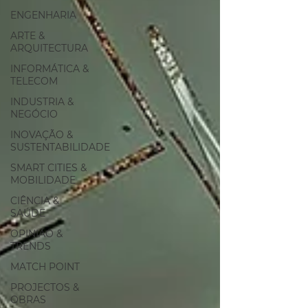
ENGENHARIA
ARTE &
ARQUITECTURA
INFORMÁTICA &
TELECOM
INDUSTRIA &
NEGÓCIO
INOVAÇÃO &
SUSTENTABILIDADE
SMART CITIES &
MOBILIDADE
CIÊNCIA &
SAÚDE
OPINIÃO &
TRENDS
MATCH POINT
PROJECTOS &
OBRAS