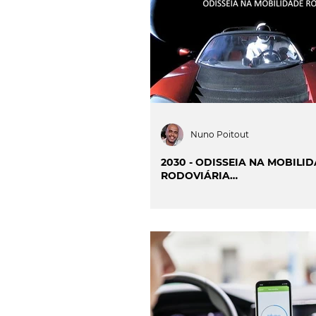
INOVAÇÃO & SUSTENTAB
CIÊNCIA & SAÚDE
OP
PROJECTOS & OBRAS
Nuno Poitout
2030 - ODISSEIA NA MOBILI
RODOVIÁRIA…