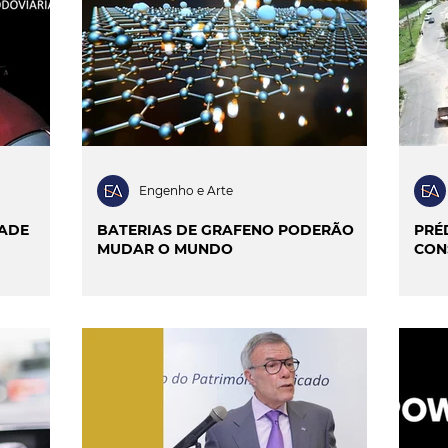
ILIDADE
SMART CITIES & MOBILIDADE
INIÃO & TRENDS
MATCH POINT
ENTREVISTAS
Engenho e Arte
DADE
BATERIAS DE GRAFENO PODERÃO
PRÉ
MUDAR O MUNDO
CON