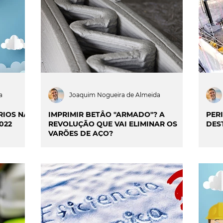
ILIDADE
SMART CITIES & MOBILIDADE
INIÃO & TRENDS
MATCH POINT
ENTREVISTAS
a
Joaquim Nogueira de Almeida
RIOS NA
IMPRIMIR BETÂO "ARMADO"? A
PER
022
REVOLUÇÃO QUE VAI ELIMINAR OS
DES
VARÕES DE AÇO?