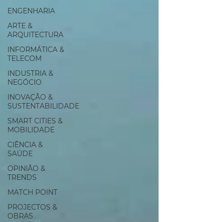
ENGENHARIA
ARTE &
ARQUITECTURA
INFORMÁTICA &
TELECOM
INDUSTRIA &
NEGÓCIO
INOVAÇÃO &
SUSTENTABILIDADE
SMART CITIES &
MOBILIDADE
CIÊNCIA &
SAÚDE
OPINIÃO &
TRENDS
MATCH POINT
PROJECTOS &
OBRAS