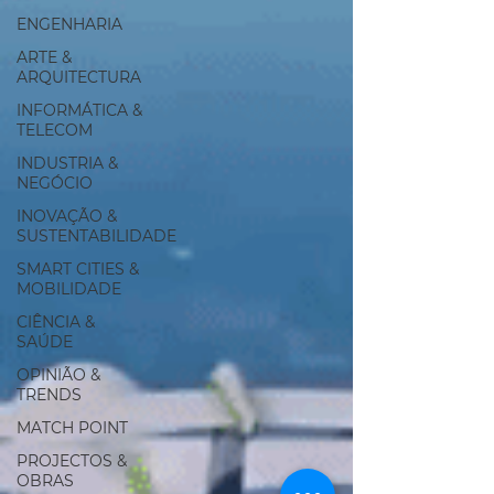
ENGENHARIA
ARTE &
ARQUITECTURA
INFORMÁTICA &
TELECOM
INDUSTRIA &
NEGÓCIO
INOVAÇÃO &
SUSTENTABILIDADE
SMART CITIES &
MOBILIDADE
CIÊNCIA &
SAÚDE
OPINIÃO &
TRENDS
MATCH POINT
PROJECTOS &
OBRAS