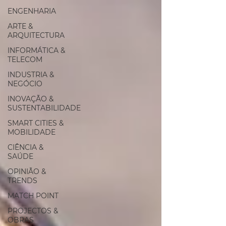
ENGENHARIA
ARTE &
ARQUITECTURA
INFORMÁTICA &
TELECOM
INDUSTRIA &
NEGÓCIO
INOVAÇÃO &
SUSTENTABILIDADE
SMART CITIES &
MOBILIDADE
CIÊNCIA &
SAÚDE
OPINIÃO &
TRENDS
MATCH POINT
PROJECTOS &
OBRAS