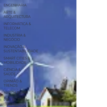
ENGENHARIA
ARTE &
ARQUITECTURA
INFORMÁTICA &
TELECOM
INDUSTRIA &
NEGÓCIO
INOVAÇÃO &
SUSTENTABILIDADE
SMART CITIES &
MOBILIDADE
CIÊNCIA &
SAÚDE
OPINIÃO &
TRENDS
MATCH POINT
PROJECTOS &
OBRAS