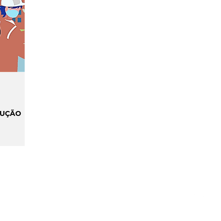
ILIDADE
SMART CITIES & MOBILIDADE
INIÃO & TRENDS
MATCH POINT
ENTREVISTAS
RUÇÃO
S
GPDR