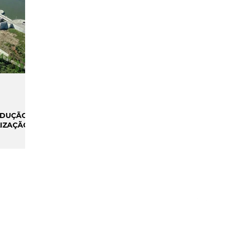
ILIDADE
SMART CITIES & MOBILIDADE
INIÃO & TRENDS
MATCH POINT
ENTREVISTAS
ODUÇÃO
S
GPDR