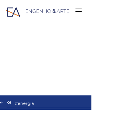
ENGENHO
&
ARTE