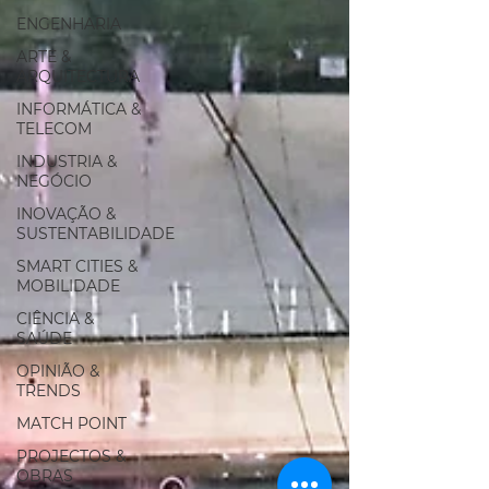
ENGENHARIA
ARTE &
ARQUITECTURA
INFORMÁTICA &
TELECOM
INDUSTRIA &
NEGÓCIO
INOVAÇÃO &
SUSTENTABILIDADE
SMART CITIES &
MOBILIDADE
CIÊNCIA &
SAÚDE
OPINIÃO &
TRENDS
MATCH POINT
PROJECTOS &
OBRAS