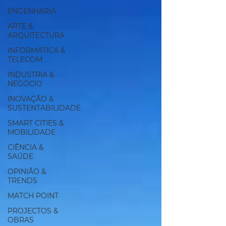
ENGENHARIA
ARTE &
ARQUITECTURA
INFORMÁTICA &
TELECOM
INDUSTRIA &
NEGÓCIO
INOVAÇÃO &
SUSTENTABILIDADE
SMART CITIES &
MOBILIDADE
CIÊNCIA &
SAÚDE
OPINIÃO &
TRENDS
MATCH POINT
PROJECTOS &
OBRAS