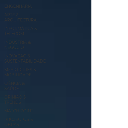
ENGENHARIA
ARTE &
ARQUITECTURA
INFORMÁTICA &
TELECOM
INDUSTRIA &
NEGÓCIO
INOVAÇÃO &
SUSTENTABILIDADE
SMART CITIES &
MOBILIDADE
CIÊNCIA &
SAÚDE
OPINIÃO &
TRENDS
MATCH POINT
PROJECTOS &
OBRAS