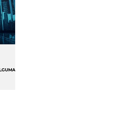
ILIDADE
SMART CITIES & MOBILIDADE
INIÃO & TRENDS
MATCH POINT
ENTREVISTAS
ALGUMAS
S
GPDR