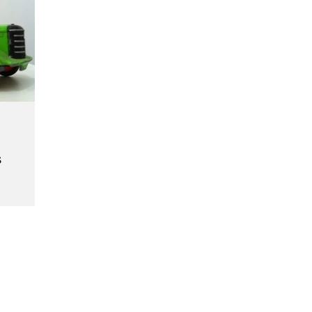
ILIDADE
SMART CITIES & MOBILIDADE
INIÃO & TRENDS
MATCH POINT
ENTREVISTAS
S
S
GPDR