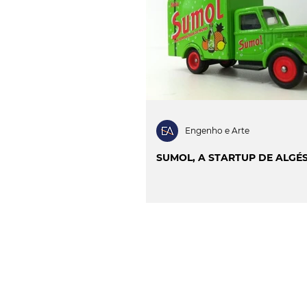
INOVAÇÃO & SUSTENTAB
CIÊNCIA & SAÚDE
OP
PROJECTOS & OBRAS
Engenho e Arte
SUMOL, A STARTUP DE ALGÉ
CONTACTO