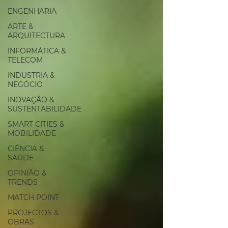
ENGENHARIA
ARTE &
ARQUITECTURA
INFORMÁTICA &
TELECOM
INDUSTRIA &
NEGÓCIO
INOVAÇÃO &
SUSTENTABILIDADE
SMART CITIES &
MOBILIDADE
CIÊNCIA &
SAÚDE
OPINIÃO &
TRENDS
MATCH POINT
PROJECTOS &
OBRAS