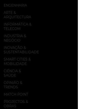
ENGENHARIA
ARTE &
ARQUITECTURA
INFORMÁTICA &
TELECOM
INDUSTRIA &
NEGÓCIO
INOVAÇÃO &
SUSTENTABILIDADE
SMART CITIES &
MOBILIDADE
CIÊNCIA &
SAÚDE
OPINIÃO &
TRENDS
MATCH POINT
PROJECTOS &
OBRAS