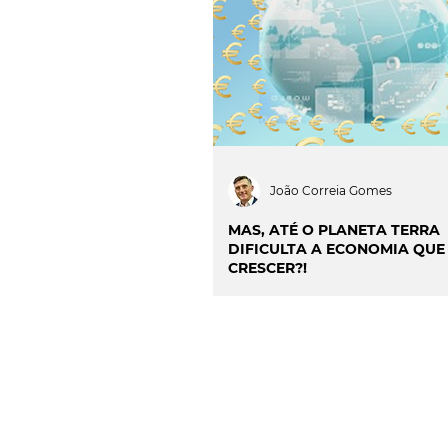
INOVAÇÃO & SUSTENTAB
CIÊNCIA & SAÚDE
OP
PROJECTOS & OBRAS
João Correia Gomes
MAS, ATÉ O PLANETA TERRA
DIFICULTA A ECONOMIA QUE
CRESCER?!
CONTACTO