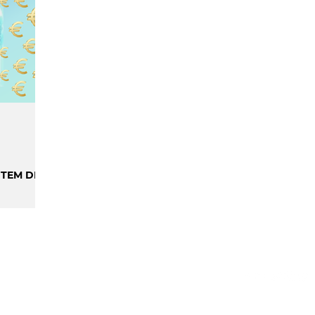
ILIDADE
SMART CITIES & MOBILIDADE
INIÃO & TRENDS
MATCH POINT
ENTREVISTAS
 TEM DE
S
GPDR