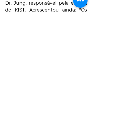
Dr. Jung, responsável pela equipa 
do KIST. Acrescentou ainda: "Os 
processos simples que adoptamos 
e os compósitos com excelentes 
propriedades que desenvolvemos 
têm grande probabilidade de 
serem comercializados e 
produzidos em massa. Os 
compósitos podem ser aplicados a 
baterias de íon-lítio para veículos 
eléctricos e sistemas de 
armazenamento de energia (ESSs). 
"
GOSTOU?
 então coloque um 
"
gosto
" e partilhe para os seus 
amigos
Tem uma história para partilhar?