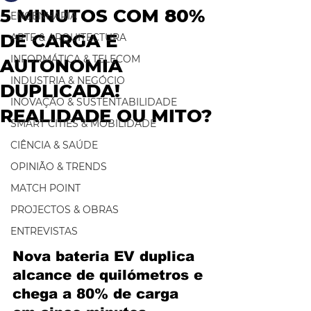
5 MINUTOS COM 80%
ENGENHARIA
DE CARGA E
ARTE & ARQUITECTURA
INFORMÁTICA & TELECOM
AUTONOMIA
INDUSTRIA & NEGÓCIO
DUPLICADA!
INOVAÇÃO & SUSTENTABILIDADE
REALIDADE OU MITO?
SMART CITIES & MOBILIDADE
CIÊNCIA & SAÚDE
OPINIÃO & TRENDS
MATCH POINT
PROJECTOS & OBRAS
ENTREVISTAS
Nova bateria EV duplica 
alcance de quilómetros e 
chega a 80% de carga 