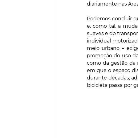
diariamente nas Área
Podemos concluir qu
e, como tal, a mud
suaves e do transpor
individual motoriza
meio urbano – exig
promoção do uso da b
como da gestão da 
em que o espaço dispo
durante décadas, ad
bicicleta passa por g