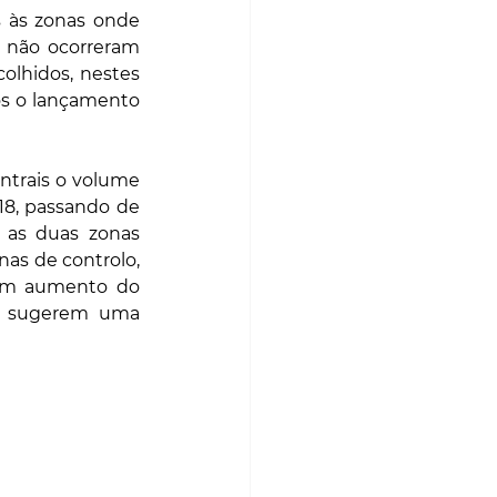
 às zonas onde 
 não ocorreram 
lhidos, nestes 
ós o lançamento 
ntrais o volume 
18, passando de 
 as duas zonas 
as de controlo, 
um aumento do 
s sugerem uma 