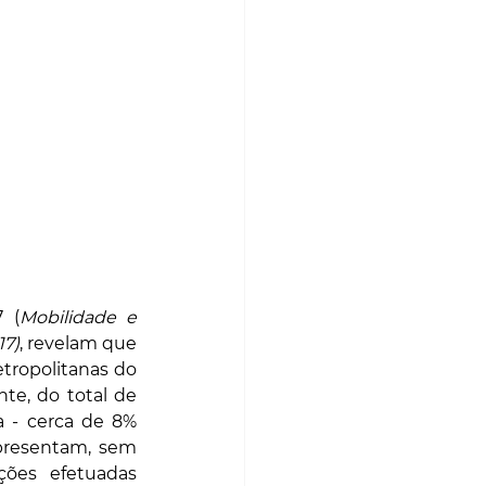
 (
Mobilidade e 
17)
, revelam que 
tropolitanas do 
e, do total de 
 - cerca de 8% 
presentam, sem 
ões efetuadas 