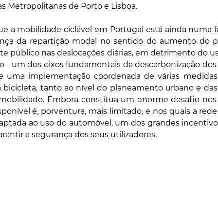
s Metropolitanas de Porto e Lisboa.
e a mobilidade ciclável em Portugal está ainda numa fa
ança da repartição modal no sentido do aumento do 
te público nas deslocações diárias, em detrimento do us
do - um dos eixos fundamentais da descarbonização dos 
e uma implementação coordenada de várias medidas d
icicleta, tanto ao nível do planeamento urbano e das i
mobilidade. Embora constitua um enorme desafio nos 
nível é, porventura, mais limitado, e nos quais a rede v
aptada ao uso do automóvel, um dos grandes incentivos 
arantir a segurança dos seus utilizadores.