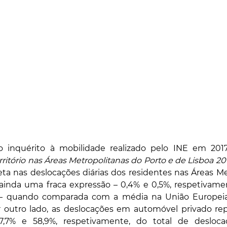
 inquérito à mobilidade realizado pelo INE em 2017
ritório nas Áreas Metropolitanas do Porto e de Lisboa 20
cleta nas deslocações diárias dos residentes nas Áreas Me
ainda uma fraca expressão – 0,4% e 0,5%, respetivament
s – quando comparada com a média na União Europeia
r outro lado, as deslocações em automóvel privado re
7,7% e 58,9%, respetivamente, do total de deslocaç