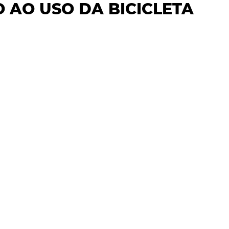
O AO USO DA BICICLETA
DADE
CIÊNCIA & SAÚDE
OPINIÃO & TREND
ENTREVISTAS