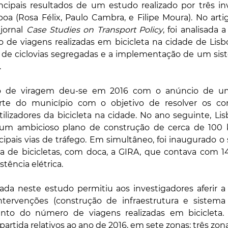
ncipais resultados de um estudo realizado por três inv
oa (Rosa Félix, Paulo Cambra, e Filipe Moura). No arti
jornal 
Case Studies on Transport Policy
, foi analisada a
e viagens realizadas em bicicleta na cidade de Lisboa
o de ciclovias segregadas e a implementação de um sist
.
o de viragem deu-se em 2016 com o anúncio de um
parte do município com o objetivo de resolver os co
ilizadores da bicicleta na cidade. No ano seguinte, Lisb
m ambicioso plano de construção de cerca de 100 km
ipais vias de tráfego. Em simultâneo, foi inaugurado o 
a de bicicletas, com doca, a GIRA, que contava com 140
tência elétrica.
zada neste estudo permitiu aos investigadores aferir a
tervenções (construção de infraestrutura e sistema 
nto do número de viagens realizadas em bicicleta. P
artida relativos ao ano de 2016, em sete zonas: três zon