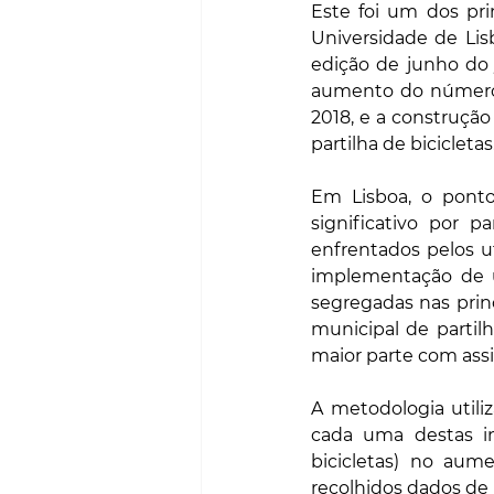
Este foi um dos pri
Universidade de Lisb
edição de junho do 
aumento do número d
2018, e a construçã
partilha de bicicletas
Em Lisboa, o pont
significativo por 
enfrentados pelos ut
implementação de u
segregadas nas princ
municipal de partilh
maior parte com assis
A metodologia utili
cada uma destas in
bicicletas) no aume
recolhidos dados de p