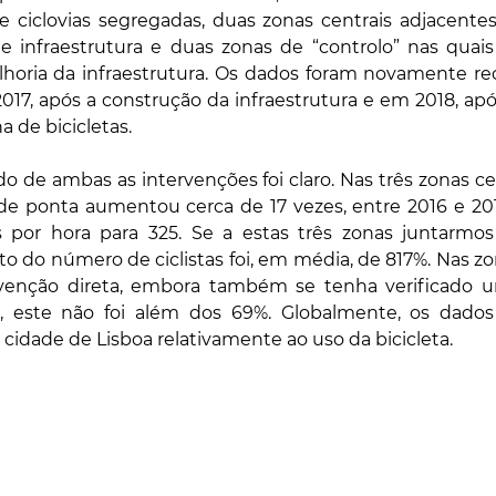
 ciclovias segregadas, duas zonas centrais adjacentes
 infraestrutura e duas zonas de “controlo” nas quais
horia da infraestrutura. Os dados foram novamente reco
017, após a construção da infraestrutura e em 2018, ap
a de bicicletas.
 de ambas as intervenções foi claro. Nas três zonas ce
a de ponta aumentou cerca de 17 vezes, entre 2016 e 20
as por hora para 325. Se a estas três zonas juntarmos
 do número de ciclistas foi, em média, de 817%. Nas zon
venção direta, embora também se tenha verificado 
s, este não foi além dos 69%. Globalmente, os dado
cidade de Lisboa relativamente ao uso da bicicleta.