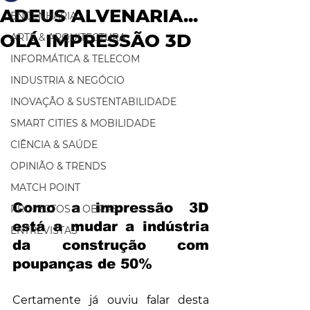
ADEUS ALVENARIA...
ENGENHARIA
OLÁ IMPRESSÃO 3D
ARTE & ARQUITECTURA
INFORMÁTICA & TELECOM
INDUSTRIA & NEGÓCIO
INOVAÇÃO & SUSTENTABILIDADE
SMART CITIES & MOBILIDADE
CIÊNCIA & SAÚDE
OPINIÃO & TRENDS
MATCH POINT
Como a impressão 3D 
PROJECTOS & OBRAS
está a mudar a indústria 
ENTREVISTAS
da construção com 
poupanças de 50%
Certamente já ouviu falar desta 