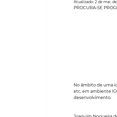
Atualizado:
2 de mai. d
SMART CITIES & MOBILI
PROCURA-SE PROGR
PROJECTOS & OBRAS
No âmbito de uma id
etc, em ambiente IO
desenvolvimento.
Joaquim Nogueira d