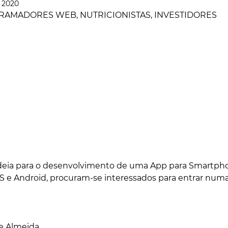
e 2020
DADE
CIÊNCIA & SAÚDE
OPINIÃO & TREND
AMADORES WEB, NUTRICIONISTAS, INVESTIDORES
ENTREVISTAS
eia para o desenvolvimento de uma App para Smartphon
S e Android, procuram-se interessados para entrar numa
e Almeida