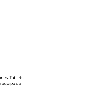
S
MATCH POINT
es, Tablets, 
 equipa de 