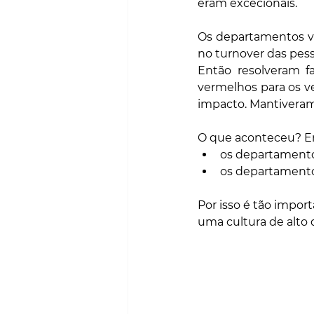
eram excecionais.
Os departamentos ve
no turnover das pess
Então resolveram f
vermelhos para os ve
impacto. Mantiveram
O que aconteceu? Em
os departamento
os departamento
Por isso é tão impor
uma cultura de alt