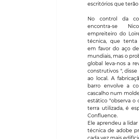
escritórios que terão
No control da co
encontra-se Nic
empreiteiro do Loir
técnica, que tenta 
em favor do aço de
mundiais, mas o pr
global leva-nos a re
construtivos ", disse
ao local. A fabric
barro envolve a co
cascalho num molde",
estático "observa o 
terra utilizada, é 
Confluence.
Ele aprendeu a lidar
técnica de adobe pr
cada vez mais edifíci