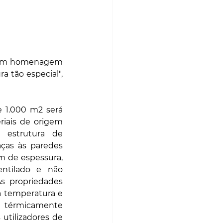
, em homenagem 
 tão especial", 
e 1.000 m2 será 
riais de origem 
 estrutura de 
aças às paredes 
 de espessura, 
entilado e não 
s propriedades 
a temperatura e 
e térmicamente 
 utilizadores de 