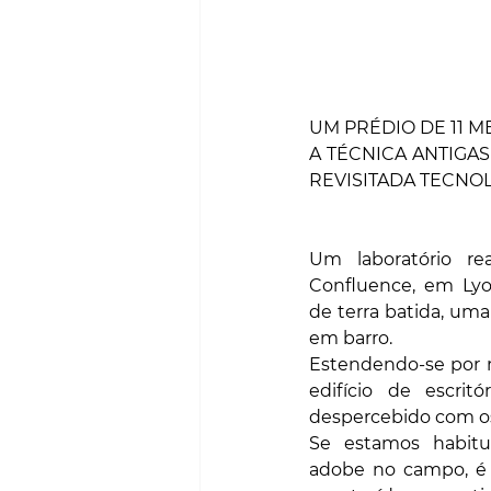
UM PRÉDIO DE 11 M
A TÉCNICA ANTIGA
REVISITADA TECNO
Um laboratório rea
Confluence, em Lyo
de terra batida, uma
em barro. 
Estendendo-se por m
edifício de escrit
despercebido com os
Se estamos habitu
adobe no campo, é m