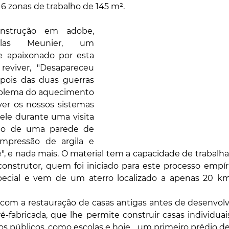
 6 zonas de trabalho de 145 m².
nstrução em adobe, 
olas Meunier, um 
e apaixonado por esta 
reviver, "Desapareceu 
pois das duas guerras 
oblema do aquecimento 
ver os nossos sistemas 
 ele durante uma visita 
ação de uma parede de 
mpressão de argila e 
 e nada mais. O material tem a capacidade de trabalhar
construtor, quem foi iniciado para este processo empíri
especial e vem de um aterro localizado a apenas 20 km 
 com a restauração de casas antigas antes de desenvolve
é-fabricada, que lhe permite construir casas individua
os públicos, como escolas e hoje. , um primeiro prédio de 