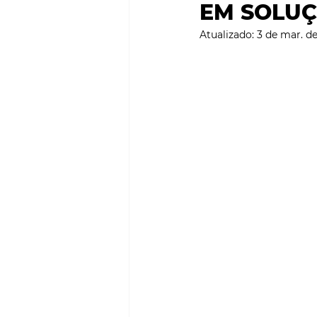
EM SOLU
SMART CITIES & MOBILI
Atualizado:
3 de mar. d
PROJECTOS & OBRAS