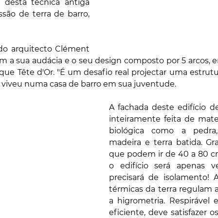
r desta técnica antiga 
ão de terra de barro, 
 do arquitecto Clément 
com a sua audácia e o seu design composto por 5 arcos
que Tête d'Or. "É um desafio real projectar uma estrutura
ue viveu numa casa de barro em sua juventude.
A fachada deste edifício d
inteiramente feita de mate
biológica como a pedra,
madeira e terra batida. Gr
que podem ir de 40 a 80 cm
o edifício será apenas v
precisará de isolamento! A
térmicas da terra regulam 
a higrometria. Respirável 
eficiente, deve satisfazer os