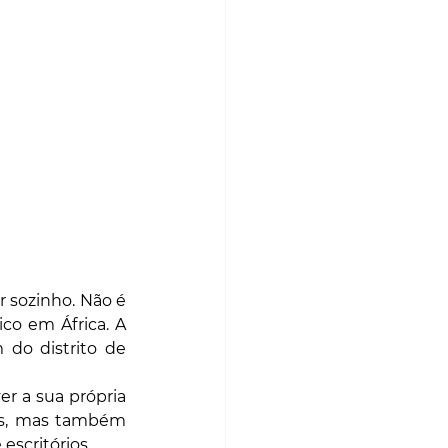
 sozinho. Não é 
co em África. A 
do distrito de 
r a sua própria 
is, mas também 
escritórios.