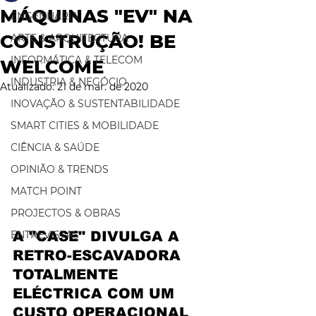
MÁQUINAS "EV" NA
ENGENHARIA
CONSTRUÇÃO! BE
ARTE & ARQUITECTURA
INFORMÁTICA & TELECOM
WELCOME
INDUSTRIA & NEGÓCIO
Atualizado:
21 de mar. de 2020
INOVAÇÃO & SUSTENTABILIDADE
SMART CITIES & MOBILIDADE
CIÊNCIA & SAÚDE
OPINIÃO & TRENDS
MATCH POINT
PROJECTOS & OBRAS
ENTREVISTAS
A "CASE" DIVULGA A 
RETRO-ESCAVADORA 
TOTALMENTE 
ELÉCTRICA COM UM 
CUSTO OPERACIONAL 