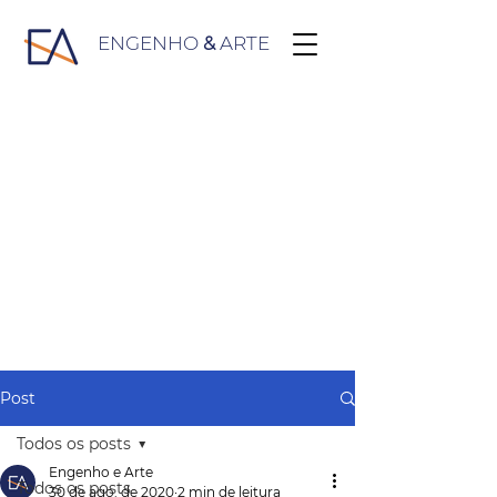
ENGENHO
&
ARTE
Post
Todos os posts
Engenho e Arte
Todos os posts
30 de ago. de 2020
2 min de leitura