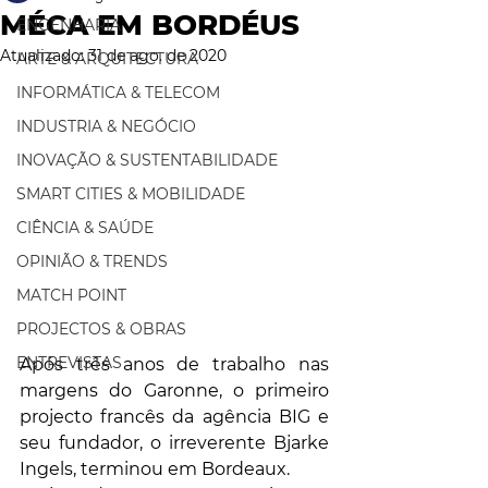
MÉCA EM BORDÉUS
ENGENHARIA
Atualizado:
31 de ago. de 2020
ARTE & ARQUITECTURA
INFORMÁTICA & TELECOM
INDUSTRIA & NEGÓCIO
INOVAÇÃO & SUSTENTABILIDADE
SMART CITIES & MOBILIDADE
CIÊNCIA & SAÚDE
OPINIÃO & TRENDS
MATCH POINT
PROJECTOS & OBRAS
ENTREVISTAS
Após três anos de trabalho nas 
margens do Garonne, o primeiro 
projecto francês da agência BIG e 
seu fundador, o irreverente Bjarke 
Ingels, terminou em Bordeaux. 