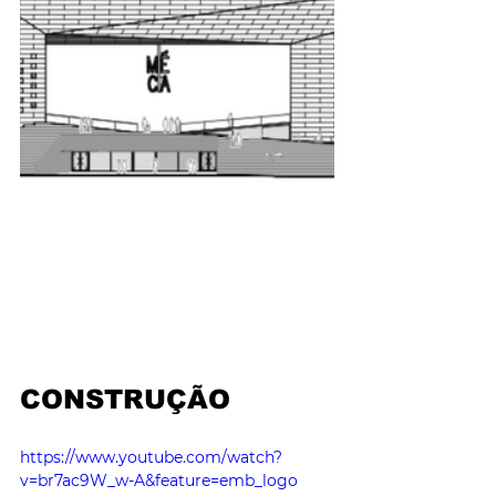
CONSTRUÇÃO
https://www.youtube.com/watch?
v=br7ac9W_w-A&feature=emb_logo